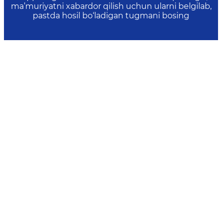
ma’muriyatni xabardor qilish uchun ularni belgilab,
pastda hosil bo‘ladigan tugmani bosing