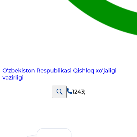
O‘zbekiston Respublikasi Qishloq хo‘jаligi
vаzirligi
1243
;