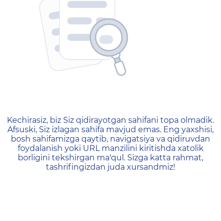
404 — Страница не найд
Kechirasiz, biz Siz qidirayotgan sahifani topa olmadik.
Afsuski, Siz izlagan sahifa mavjud emas. Eng yaxshisi,
bosh sahifamizga qaytib, navigatsiya va qidiruvdan
foydalanish yoki URL manzilini kiritishda xatolik
borligini tekshirgan ma'qul. Sizga katta rahmat,
tashrifingizdan juda xursandmiz!