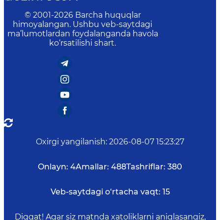
© 2001-
2026
Barcha huquqlar
himoyalangan. Ushbu veb-saytdagi
ma’lumotlardan foydalanganda havola
ko‘rsatilishi shart.
Oxirgi yangilanish
:
2026-08-07 15:23:27
Onlayn:
4
Amallar:
488
Tashriflar:
380
Veb-saytdagi o‘rtacha vaqt:
15
Diqqat! Agar siz matnda xatoliklarni aniqlasangiz,