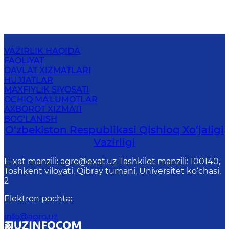
VAZIRLIK HAQIDA
FAOLIYAT
DAVLAT XIZMATLARI
HUJJATLAR
MAXFIYLIK SIYOSATI
OCHIQ MA'LUMOTLAR
AXBOROT XIZMATI
BOG‘LANISH
O‘zbekiston Respublikasi Qishloq Хo‘jаligi
Vаzirligi
E-xat manzili: agro@exat.uz Tashkilot manzili: 100140,
Toshkent viloyati, Qibray tumani, Universitet ko‘chasi,
2
Elektron pochta
:
info@agro.uz