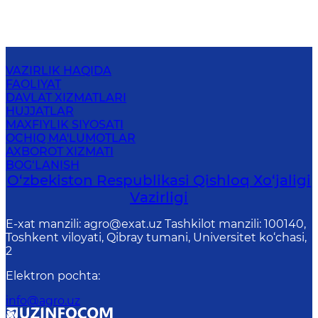
VAZIRLIK HAQIDA
FAOLIYAT
DAVLAT XIZMATLARI
HUJJATLAR
MAXFIYLIK SIYOSATI
OCHIQ MA'LUMOTLAR
AXBOROT XIZMATI
BOG‘LANISH
O‘zbekiston Respublikasi Qishloq Хo‘jаligi
Vаzirligi
E-xat manzili: agro@exat.uz Tashkilot manzili: 100140,
Toshkent viloyati, Qibray tumani, Universitet ko‘chasi,
2
Elektron pochta
:
info@agro.uz