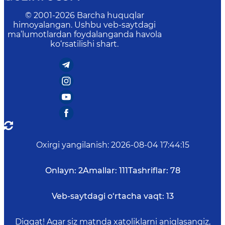
© 2001-
2026
Barcha huquqlar
himoyalangan. Ushbu veb-saytdagi
ma’lumotlardan foydalanganda havola
ko‘rsatilishi shart.
Oxirgi yangilanish
:
2026-08-04 17:44:15
Onlayn:
2
Amallar:
111
Tashriflar:
78
Veb-saytdagi o‘rtacha vaqt:
13
Diqqat! Agar siz matnda xatoliklarni aniqlasangiz,