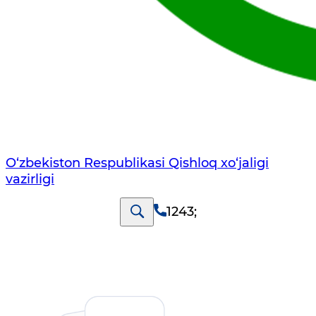
O‘zbekiston Respublikasi Qishloq хo‘jаligi
vаzirligi
1243
;