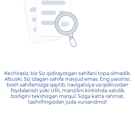
404 — Страница не найд
Kechirasiz, biz Siz qidirayotgan sahifani topa olmadik.
Afsuski, Siz izlagan sahifa mavjud emas. Eng yaxshisi,
bosh sahifamizga qaytib, navigatsiya va qidiruvdan
foydalanish yoki URL manzilini kiritishda xatolik
borligini tekshirgan ma'qul. Sizga katta rahmat,
tashrifingizdan juda xursandmiz!