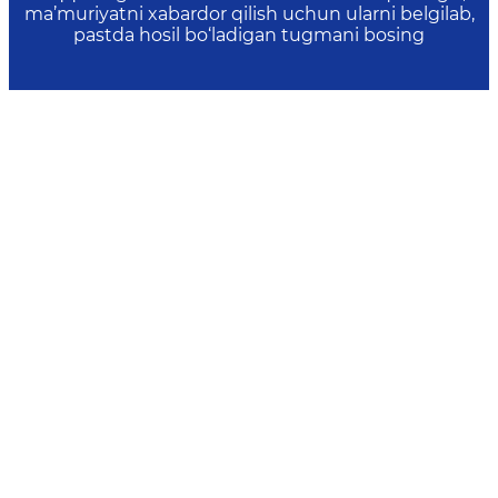
ma’muriyatni xabardor qilish uchun ularni belgilab,
pastda hosil bo‘ladigan tugmani bosing