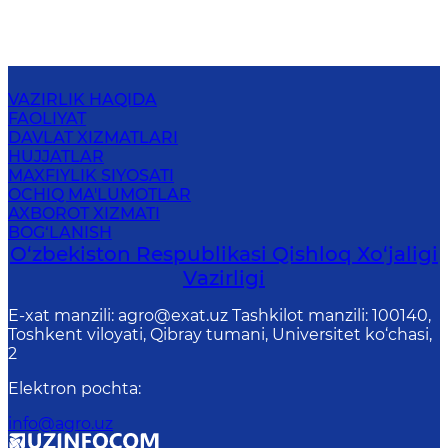
VAZIRLIK HAQIDA
FAOLIYAT
DAVLAT XIZMATLARI
HUJJATLAR
MAXFIYLIK SIYOSATI
OCHIQ MA'LUMOTLAR
AXBOROT XIZMATI
BOG‘LANISH
O‘zbekiston Respublikasi Qishloq Хo‘jаligi
Vаzirligi
E-xat manzili: agro@exat.uz Tashkilot manzili: 100140,
Toshkent viloyati, Qibray tumani, Universitet ko‘chasi,
2
Elektron pochta
:
info@agro.uz