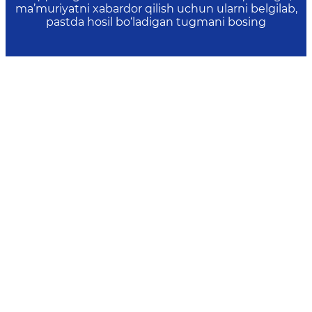
ma’muriyatni xabardor qilish uchun ularni belgilab,
pastda hosil bo‘ladigan tugmani bosing