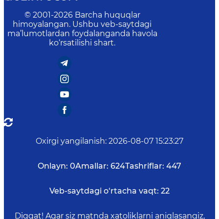
© 2001-
2026
Barcha huquqlar
himoyalangan. Ushbu veb-saytdagi
ma’lumotlardan foydalanganda havola
ko‘rsatilishi shart.
Oxirgi yangilanish
:
2026-08-07 15:23:27
Onlayn:
0
Amallar:
624
Tashriflar:
447
Veb-saytdagi o‘rtacha vaqt:
22
Diqqat! Agar siz matnda xatoliklarni aniqlasangiz,