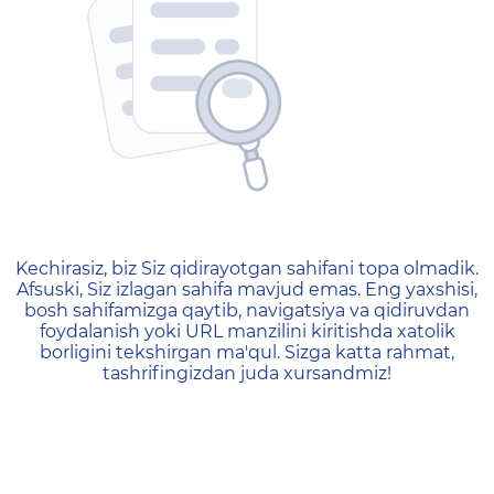
404 — Страница не найд
Kechirasiz, biz Siz qidirayotgan sahifani topa olmadik.
Afsuski, Siz izlagan sahifa mavjud emas. Eng yaxshisi,
bosh sahifamizga qaytib, navigatsiya va qidiruvdan
foydalanish yoki URL manzilini kiritishda xatolik
borligini tekshirgan ma'qul. Sizga katta rahmat,
tashrifingizdan juda xursandmiz!