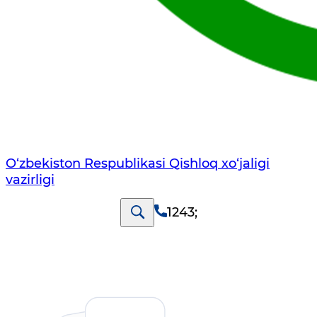
O‘zbekiston Respublikasi Qishloq хo‘jаligi
vаzirligi
1243
;