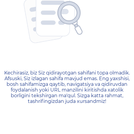
404 — Страница не найд
Kechirasiz, biz Siz qidirayotgan sahifani topa olmadik.
Afsuski, Siz izlagan sahifa mavjud emas. Eng yaxshisi,
bosh sahifamizga qaytib, navigatsiya va qidiruvdan
foydalanish yoki URL manzilini kiritishda xatolik
borligini tekshirgan ma'qul. Sizga katta rahmat,
tashrifingizdan juda xursandmiz!