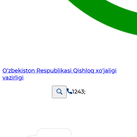
O‘zbekiston Respublikasi Qishloq хo‘jаligi
vаzirligi
1243
;