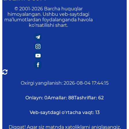
© 2001-
2026
Barcha huquqlar
himoyalangan. Ushbu veb-saytdagi
ma’lumotlardan foydalanganda havola
ko‘rsatilishi shart.
Oxirgi yangilanish
:
2026-08-04 17:44:15
Onlayn:
0
Amallar:
88
Tashriflar:
62
Veb-saytdagi o‘rtacha vaqt:
13
Diqqat! Agar siz matnda xatoliklarni aniqlasangiz,