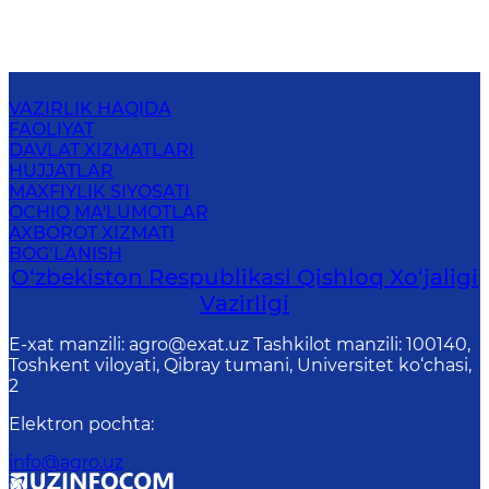
VAZIRLIK HAQIDA
FAOLIYAT
DAVLAT XIZMATLARI
HUJJATLAR
MAXFIYLIK SIYOSATI
OCHIQ MA'LUMOTLAR
AXBOROT XIZMATI
BOG‘LANISH
O‘zbekiston Respublikasi Qishloq Хo‘jаligi
Vаzirligi
E-xat manzili: agro@exat.uz Tashkilot manzili: 100140,
Toshkent viloyati, Qibray tumani, Universitet ko‘chasi,
2
Elektron pochta
:
info@agro.uz