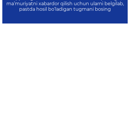
ma’muriyatni xabardor qilish uchun ularni belgilab,
pastda hosil bo‘ladigan tugmani bosing