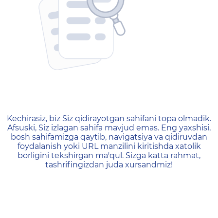
404 — Страница не найд
Kechirasiz, biz Siz qidirayotgan sahifani topa olmadik.
Afsuski, Siz izlagan sahifa mavjud emas. Eng yaxshisi,
bosh sahifamizga qaytib, navigatsiya va qidiruvdan
foydalanish yoki URL manzilini kiritishda xatolik
borligini tekshirgan ma'qul. Sizga katta rahmat,
tashrifingizdan juda xursandmiz!