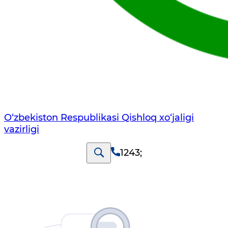
O‘zbekiston Respublikasi Qishloq хo‘jаligi
vаzirligi
1243
;