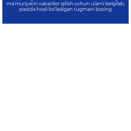
ma’muriyatni xabardor qilish uchun ularni belgilab,
pastda hosil bo‘ladigan tugmani bosing