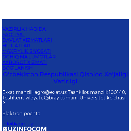
VAZIRLIK HAQIDA
FAOLIYAT
DAVLAT XIZMATLARI
HUJJATLAR
MAXFIYLIK SIYOSATI
OCHIQ MA'LUMOTLAR
AXBOROT XIZMATI
BOG‘LANISH
O‘zbekiston Respublikasi Qishloq Хo‘jаligi
Vаzirligi
E-xat manzili: agro@exat.uz Tashkilot manzili: 100140,
Toshkent viloyati, Qibray tumani, Universitet ko‘chasi,
2
Elektron pochta
:
info@agro.uz