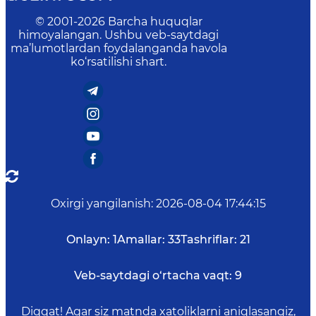
© 2001-
2026
Barcha huquqlar
himoyalangan. Ushbu veb-saytdagi
ma’lumotlardan foydalanganda havola
ko‘rsatilishi shart.
Oxirgi yangilanish
:
2026-08-04 17:44:15
Onlayn:
1
Amallar:
33
Tashriflar:
21
Veb-saytdagi o‘rtacha vaqt:
9
Diqqat! Agar siz matnda xatoliklarni aniqlasangiz,