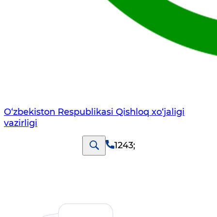
O‘zbekiston Respublikasi Qishloq хo‘jаligi
vаzirligi
1243
;