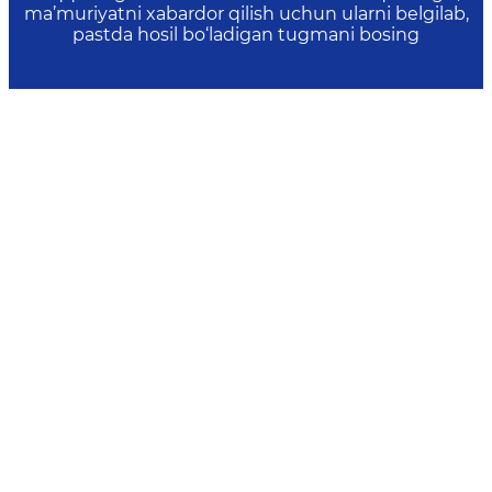
ma’muriyatni xabardor qilish uchun ularni belgilab,
pastda hosil bo‘ladigan tugmani bosing