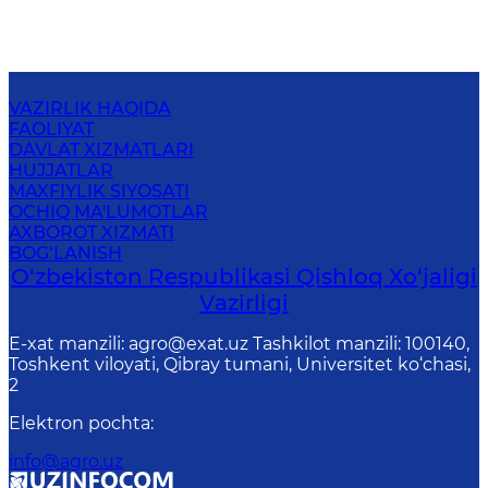
VAZIRLIK HAQIDA
FAOLIYAT
DAVLAT XIZMATLARI
HUJJATLAR
MAXFIYLIK SIYOSATI
OCHIQ MA'LUMOTLAR
AXBOROT XIZMATI
BOG‘LANISH
O‘zbekiston Respublikasi Qishloq Хo‘jаligi
Vаzirligi
E-xat manzili: agro@exat.uz Tashkilot manzili: 100140,
Toshkent viloyati, Qibray tumani, Universitet ko‘chasi,
2
Elektron pochta
:
info@agro.uz