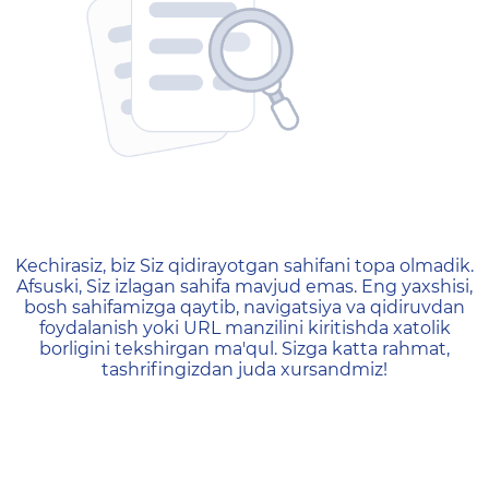
404 — Страница не найд
Kechirasiz, biz Siz qidirayotgan sahifani topa olmadik.
Afsuski, Siz izlagan sahifa mavjud emas. Eng yaxshisi,
bosh sahifamizga qaytib, navigatsiya va qidiruvdan
foydalanish yoki URL manzilini kiritishda xatolik
borligini tekshirgan ma'qul. Sizga katta rahmat,
tashrifingizdan juda xursandmiz!