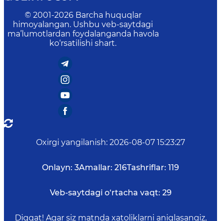
© 2001-
2026
Barcha huquqlar
himoyalangan. Ushbu veb-saytdagi
ma’lumotlardan foydalanganda havola
ko‘rsatilishi shart.
Oxirgi yangilanish
:
2026-08-07 15:23:27
Onlayn:
3
Amallar:
216
Tashriflar:
119
Veb-saytdagi o‘rtacha vaqt:
29
Diqqat! Agar siz matnda xatoliklarni aniqlasangiz,