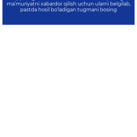
ma’muriyatni xabardor qilish uchun ularni belgilab,
pastda hosil bo‘ladigan tugmani bosing