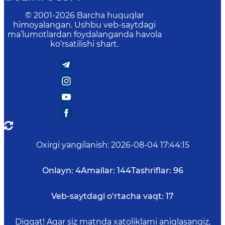
© 2001-
2026
Barcha huquqlar
himoyalangan. Ushbu veb-saytdagi
ma’lumotlardan foydalanganda havola
ko‘rsatilishi shart.
Oxirgi yangilanish
:
2026-08-04 17:44:15
Onlayn:
4
Amallar:
144
Tashriflar:
96
Veb-saytdagi o‘rtacha vaqt:
17
Diqqat! Agar siz matnda xatoliklarni aniqlasangiz,