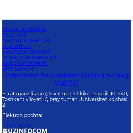
VAZIRLIK HAQIDA
FAOLIYAT
DAVLAT XIZMATLARI
HUJJATLAR
MAXFIYLIK SIYOSATI
OCHIQ MA'LUMOTLAR
AXBOROT XIZMATI
BOG‘LANISH
O‘zbekiston Respublikasi Qishloq Хo‘jаligi
Vаzirligi
E-xat manzili: agro@exat.uz Tashkilot manzili: 100140,
Toshkent viloyati, Qibray tumani, Universitet ko‘chasi,
2
Elektron pochta
:
info@agro.uz