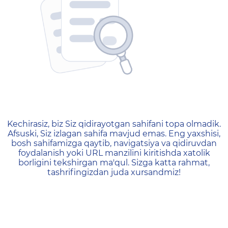
404 — Страница не найд
Kechirasiz, biz Siz qidirayotgan sahifani topa olmadik.
Afsuski, Siz izlagan sahifa mavjud emas. Eng yaxshisi,
bosh sahifamizga qaytib, navigatsiya va qidiruvdan
foydalanish yoki URL manzilini kiritishda xatolik
borligini tekshirgan ma'qul. Sizga katta rahmat,
tashrifingizdan juda xursandmiz!