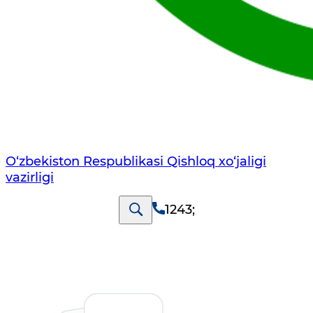
O‘zbekiston Respublikasi Qishloq хo‘jаligi
vаzirligi
1243
;