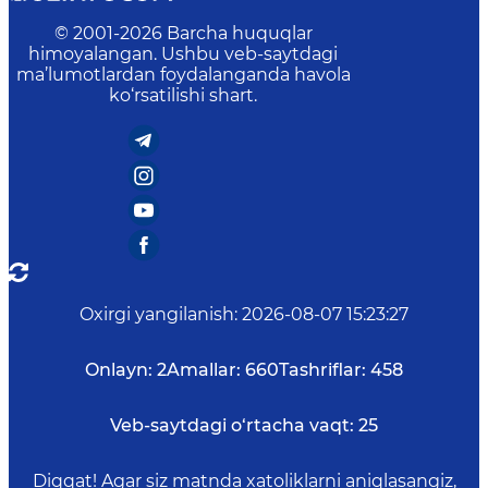
© 2001-
2026
Barcha huquqlar
himoyalangan. Ushbu veb-saytdagi
ma’lumotlardan foydalanganda havola
ko‘rsatilishi shart.
Oxirgi yangilanish
:
2026-08-07 15:23:27
Onlayn:
2
Amallar:
660
Tashriflar:
458
Veb-saytdagi o‘rtacha vaqt:
25
Diqqat! Agar siz matnda xatoliklarni aniqlasangiz,