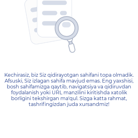
404 — Страница не найд
Kechirasiz, biz Siz qidirayotgan sahifani topa olmadik.
Afsuski, Siz izlagan sahifa mavjud emas. Eng yaxshisi,
bosh sahifamizga qaytib, navigatsiya va qidiruvdan
foydalanish yoki URL manzilini kiritishda xatolik
borligini tekshirgan ma'qul. Sizga katta rahmat,
tashrifingizdan juda xursandmiz!