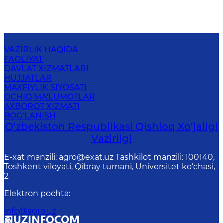
VAZIRLIK HAQIDA
FAOLIYAT
DAVLAT XIZMATLARI
HUJJATLAR
MAXFIYLIK SIYOSATI
OCHIQ MA'LUMOTLAR
AXBOROT XIZMATI
BOG‘LANISH
O‘zbekiston Respublikasi Qishloq Хo‘jаligi
Vаzirligi
E-xat manzili: agro@exat.uz Tashkilot manzili: 100140,
Toshkent viloyati, Qibray tumani, Universitet ko‘chasi,
2
Elektron pochta
:
info@agro.uz