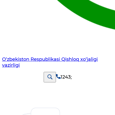
O‘zbekiston Respublikasi Qishloq хo‘jаligi
vаzirligi
1243
;