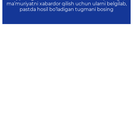
ma’muriyatni xabardor qilish uchun ularni belgilab,
pastda hosil bo‘ladigan tugmani bosing