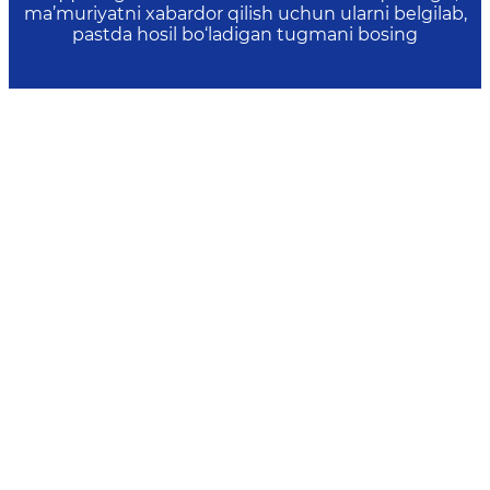
ma’muriyatni xabardor qilish uchun ularni belgilab,
pastda hosil bo‘ladigan tugmani bosing