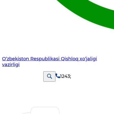
O‘zbekiston Respublikasi Qishloq хo‘jаligi
vаzirligi
1243
;