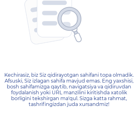
404 — Страница не найд
Kechirasiz, biz Siz qidirayotgan sahifani topa olmadik.
Afsuski, Siz izlagan sahifa mavjud emas. Eng yaxshisi,
bosh sahifamizga qaytib, navigatsiya va qidiruvdan
foydalanish yoki URL manzilini kiritishda xatolik
borligini tekshirgan ma'qul. Sizga katta rahmat,
tashrifingizdan juda xursandmiz!