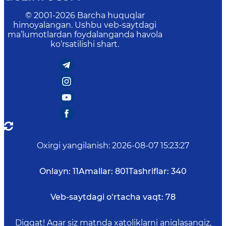
© 2001-
2026
Barcha huquqlar
himoyalangan. Ushbu veb-saytdagi
ma’lumotlardan foydalanganda havola
ko‘rsatilishi shart.
Oxirgi yangilanish
:
2026-08-07 15:23:27
Onlayn:
11
Amallar:
801
Tashriflar:
340
Veb-saytdagi o‘rtacha vaqt:
78
Diqqat! Agar siz matnda xatoliklarni aniqlasangiz,