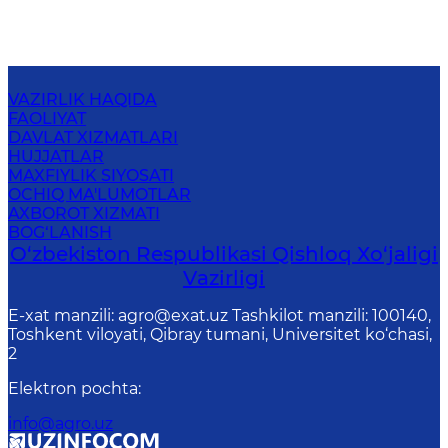
VAZIRLIK HAQIDA
FAOLIYAT
DAVLAT XIZMATLARI
HUJJATLAR
MAXFIYLIK SIYOSATI
OCHIQ MA'LUMOTLAR
AXBOROT XIZMATI
BOG‘LANISH
O‘zbekiston Respublikasi Qishloq Хo‘jаligi
Vаzirligi
E-xat manzili: agro@exat.uz Tashkilot manzili: 100140,
Toshkent viloyati, Qibray tumani, Universitet ko‘chasi,
2
Elektron pochta
:
info@agro.uz