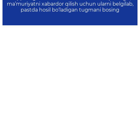
ma’muriyatni xabardor qilish uchun ularni belgilab,
pastda hosil bo‘ladigan tugmani bosing