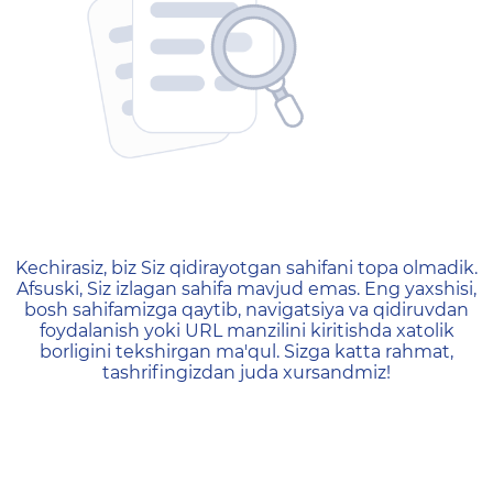
404 — Страница не найд
Kechirasiz, biz Siz qidirayotgan sahifani topa olmadik.
Afsuski, Siz izlagan sahifa mavjud emas. Eng yaxshisi,
bosh sahifamizga qaytib, navigatsiya va qidiruvdan
foydalanish yoki URL manzilini kiritishda xatolik
borligini tekshirgan ma'qul. Sizga katta rahmat,
tashrifingizdan juda xursandmiz!