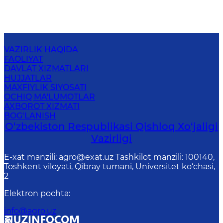
VAZIRLIK HAQIDA
FAOLIYAT
DAVLAT XIZMATLARI
HUJJATLAR
MAXFIYLIK SIYOSATI
OCHIQ MA'LUMOTLAR
AXBOROT XIZMATI
BOG‘LANISH
O‘zbekiston Respublikasi Qishloq Хo‘jаligi
Vаzirligi
E-xat manzili: agro@exat.uz Tashkilot manzili: 100140,
Toshkent viloyati, Qibray tumani, Universitet ko‘chasi,
2
Elektron pochta
:
info@agro.uz