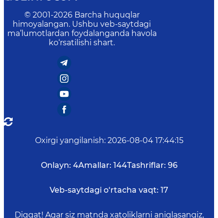
© 2001-
2026
Barcha huquqlar
himoyalangan. Ushbu veb-saytdagi
ma’lumotlardan foydalanganda havola
ko‘rsatilishi shart.
Oxirgi yangilanish
:
2026-08-04 17:44:15
Onlayn:
4
Amallar:
144
Tashriflar:
96
Veb-saytdagi o‘rtacha vaqt:
17
Diqqat! Agar siz matnda xatoliklarni aniqlasangiz,