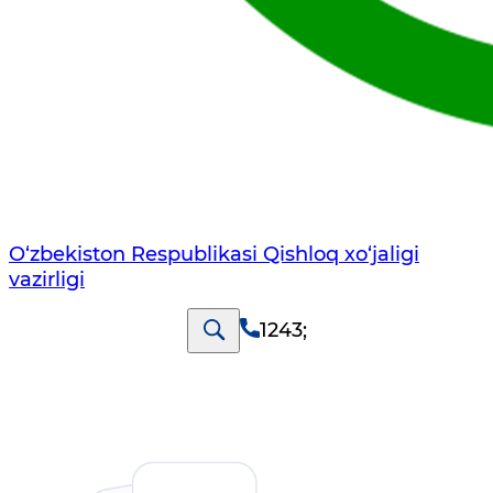
O‘zbekiston Respublikasi Qishloq хo‘jаligi
vаzirligi
1243
;