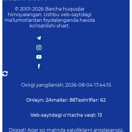
© 2001-
2026
Barcha huquqlar
himoyalangan. Ushbu veb-saytdagi
ma’lumotlardan foydalanganda havola
ko‘rsatilishi shart.
Oxirgi yangilanish
:
2026-08-04 17:44:15
Onlayn:
2
Amallar:
88
Tashriflar:
62
Veb-saytdagi o‘rtacha vaqt:
13
Diqqat! Agar siz matnda xatoliklarni aniqlasangiz,