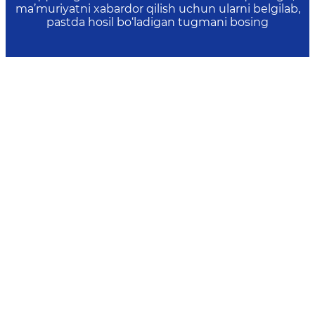
ma’muriyatni xabardor qilish uchun ularni belgilab,
pastda hosil bo‘ladigan tugmani bosing