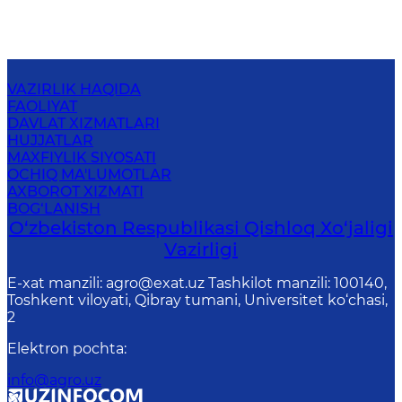
VAZIRLIK HAQIDA
FAOLIYAT
DAVLAT XIZMATLARI
HUJJATLAR
MAXFIYLIK SIYOSATI
OCHIQ MA'LUMOTLAR
AXBOROT XIZMATI
BOG‘LANISH
O‘zbekiston Respublikasi Qishloq Хo‘jаligi
Vаzirligi
E-xat manzili: agro@exat.uz Tashkilot manzili: 100140,
Toshkent viloyati, Qibray tumani, Universitet ko‘chasi,
2
Elektron pochta
:
info@agro.uz