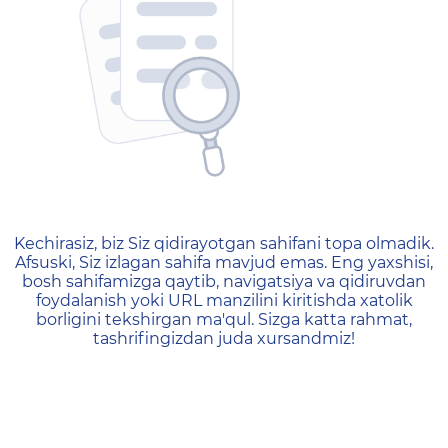
404 — Страница не найд
Kechirasiz, biz Siz qidirayotgan sahifani topa olmadik.
Afsuski, Siz izlagan sahifa mavjud emas. Eng yaxshisi,
bosh sahifamizga qaytib, navigatsiya va qidiruvdan
foydalanish yoki URL manzilini kiritishda xatolik
borligini tekshirgan ma'qul. Sizga katta rahmat,
tashrifingizdan juda xursandmiz!