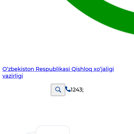
O‘zbekiston Respublikasi Qishloq хo‘jаligi
vаzirligi
1243
;