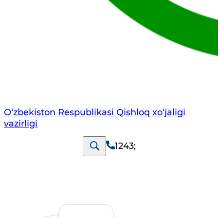
O‘zbekiston Respublikasi Qishloq хo‘jаligi
vаzirligi
1243
;