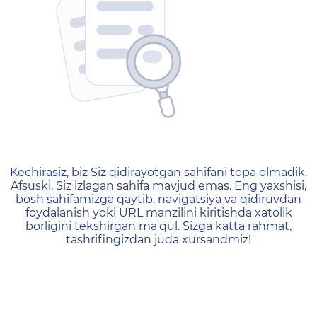
404 — Страница не найд
Kechirasiz, biz Siz qidirayotgan sahifani topa olmadik.
Afsuski, Siz izlagan sahifa mavjud emas. Eng yaxshisi,
bosh sahifamizga qaytib, navigatsiya va qidiruvdan
foydalanish yoki URL manzilini kiritishda xatolik
borligini tekshirgan ma'qul. Sizga katta rahmat,
tashrifingizdan juda xursandmiz!