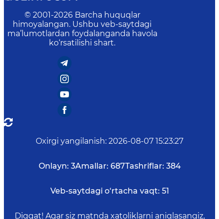
© 2001-
2026
Barcha huquqlar
himoyalangan. Ushbu veb-saytdagi
ma’lumotlardan foydalanganda havola
ko‘rsatilishi shart.
Oxirgi yangilanish
:
2026-08-07 15:23:27
Onlayn:
3
Amallar:
687
Tashriflar:
384
Veb-saytdagi o‘rtacha vaqt:
51
Diqqat! Agar siz matnda xatoliklarni aniqlasangiz,