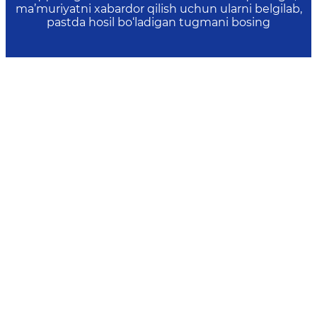
ma’muriyatni xabardor qilish uchun ularni belgilab,
pastda hosil bo‘ladigan tugmani bosing