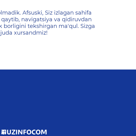
ена
lmadik. Afsuski, Siz izlagan sahifa
qaytib, navigatsiya va qidiruvdan
k borligini tekshirgan ma'qul. Sizga
 juda xursandmiz!