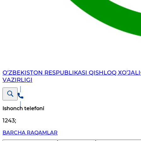
O‘ZBEKISTON RESPUBLIKASI QISHLOQ ХO‘JАLI
VАZIRLIGI
Ishonch telefoni
1243
;
BARCHA RAQAMLAR