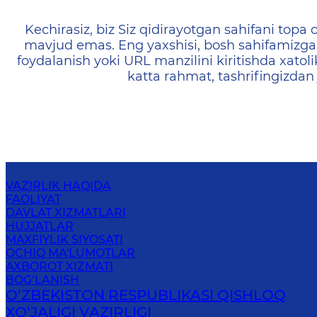
404 — Страница не найд
Kechirasiz, biz Siz qidirayotgan sahifani topa o
mavjud emas. Eng yaxshisi, bosh sahifamizga 
foydalanish yoki URL manzilini kiritishda xatoli
katta rahmat, tashrifingizdan
VAZIRLIK HAQIDA
FAOLIYAT
DAVLAT XIZMATLARI
HUJJATLAR
MAXFIYLIK SIYOSATI
OCHIQ MA'LUMOTLAR
AXBOROT XIZMATI
BOG‘LANISH
O‘ZBEKISTON RESPUBLIKASI QISHLOQ
ХO‘JАLIGI VАZIRLIGI