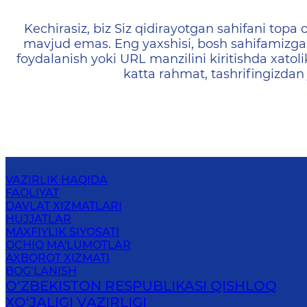
404 — Страница не найд
Kechirasiz, biz Siz qidirayotgan sahifani topa o
mavjud emas. Eng yaxshisi, bosh sahifamizga 
foydalanish yoki URL manzilini kiritishda xatoli
katta rahmat, tashrifingizdan
VAZIRLIK HAQIDA
FAOLIYAT
DAVLAT XIZMATLARI
HUJJATLAR
MAXFIYLIK SIYOSATI
OCHIQ MA'LUMOTLAR
AXBOROT XIZMATI
BOG‘LANISH
O‘ZBEKISTON RESPUBLIKASI QISHLOQ
ХO‘JАLIGI VАZIRLIGI