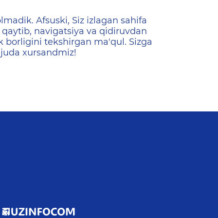
ена
lmadik. Afsuski, Siz izlagan sahifa
qaytib, navigatsiya va qidiruvdan
k borligini tekshirgan ma'qul. Sizga
 juda xursandmiz!