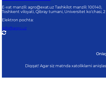
E-xat manzili: agro@exat.uz Tashkilot manzili: 100140,
Toshkent viloyati, Qibray tumani, Universitet ko‘chasi, 2
Elektron pochta
:
info@agro.uz
Onla
Diqqat! Agar siz matnda xatoliklarni aniql