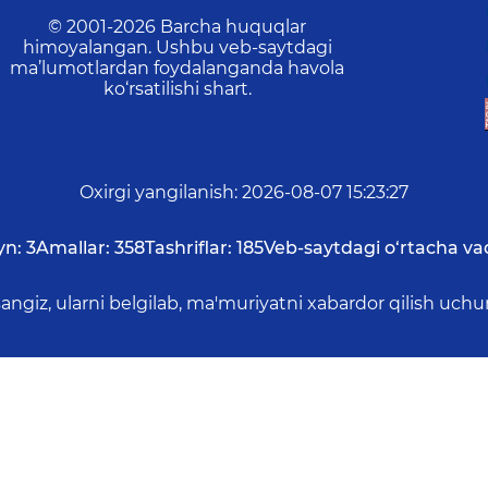
© 2001-
2026
Barcha huquqlar
himoyalangan. Ushbu veb-saytdagi
ma’lumotlardan foydalanganda havola
ko‘rsatilishi shart.
Oxirgi yangilanish
:
2026-08-07 15:23:27
yn:
3
Amallar:
358
Tashriflar:
185
Veb-saytdagi o‘rtacha va
asangiz, ularni belgilab, ma'muriyatni xabardor qilish 