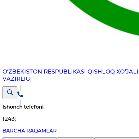
O‘ZBEKISTON RESPUBLIKASI QISHLOQ ХO‘JАLI
VАZIRLIGI
Ishonch telefoni
1243
;
BARCHA RAQAMLAR