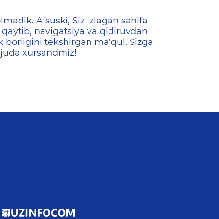
ена
lmadik. Afsuski, Siz izlagan sahifa
qaytib, navigatsiya va qidiruvdan
k borligini tekshirgan ma'qul. Sizga
 juda xursandmiz!