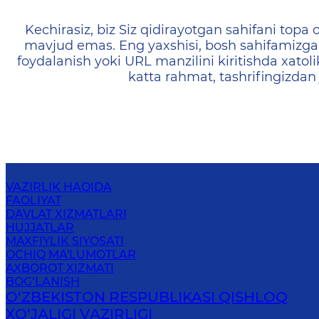
404 — Страница не найд
Kechirasiz, biz Siz qidirayotgan sahifani topa o
mavjud emas. Eng yaxshisi, bosh sahifamizga 
foydalanish yoki URL manzilini kiritishda xatoli
katta rahmat, tashrifingizdan
VAZIRLIK HAQIDA
FAOLIYAT
DAVLAT XIZMATLARI
HUJJATLAR
MAXFIYLIK SIYOSATI
OCHIQ MA'LUMOTLAR
AXBOROT XIZMATI
BOG‘LANISH
O‘ZBEKISTON RESPUBLIKASI QISHLOQ
ХO‘JАLIGI VАZIRLIGI