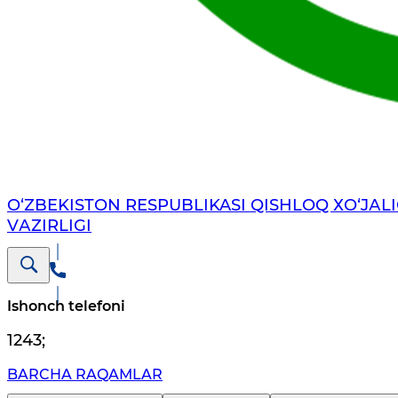
O‘ZBEKISTON RESPUBLIKASI QISHLOQ ХO‘JАLI
VАZIRLIGI
Ishonch telefoni
1243
;
BARCHA RAQAMLAR