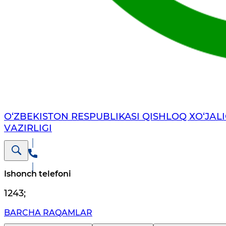
O‘ZBEKISTON RESPUBLIKASI QISHLOQ ХO‘JАLI
VАZIRLIGI
Ishonch telefoni
1243
;
BARCHA RAQAMLAR