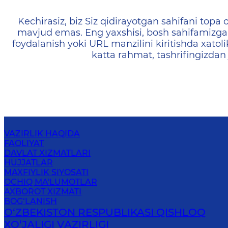
404 — Страница не найд
Kechirasiz, biz Siz qidirayotgan sahifani topa o
mavjud emas. Eng yaxshisi, bosh sahifamizga 
foydalanish yoki URL manzilini kiritishda xatoli
katta rahmat, tashrifingizdan
VAZIRLIK HAQIDA
FAOLIYAT
DAVLAT XIZMATLARI
HUJJATLAR
MAXFIYLIK SIYOSATI
OCHIQ MA'LUMOTLAR
AXBOROT XIZMATI
BOG‘LANISH
O‘ZBEKISTON RESPUBLIKASI QISHLOQ
ХO‘JАLIGI VАZIRLIGI