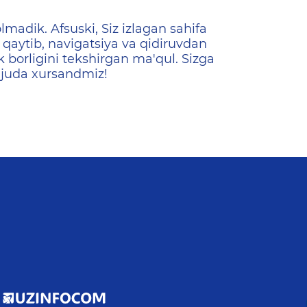
ена
lmadik. Afsuski, Siz izlagan sahifa
qaytib, navigatsiya va qidiruvdan
k borligini tekshirgan ma'qul. Sizga
 juda xursandmiz!