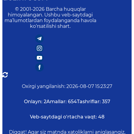
© 2001-
2026
Barcha huquqlar
himoyalangan. Ushbu veb-saytdagi
ma’lumotlardan foydalanganda havola
ko‘rsatilishi shart.
Oxirgi yangilanish
:
2026-08-07 15:23:27
Onlayn:
2
Amallar:
654
Tashriflar:
357
Veb-saytdagi o‘rtacha vaqt:
48
Diqqat! Agar siz matnda xatoliklarni aniqlasangiz,