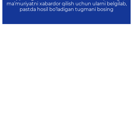
ma’muriyatni xabardor qilish uchun ularni belgilab,
pastda hosil bo‘ladigan tugmani bosing