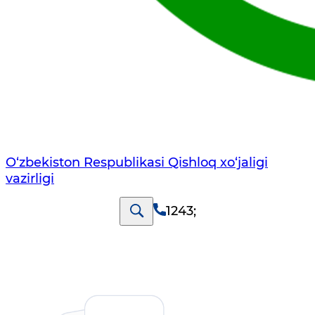
O‘zbekiston Respublikasi Qishloq хo‘jаligi
vаzirligi
1243
;