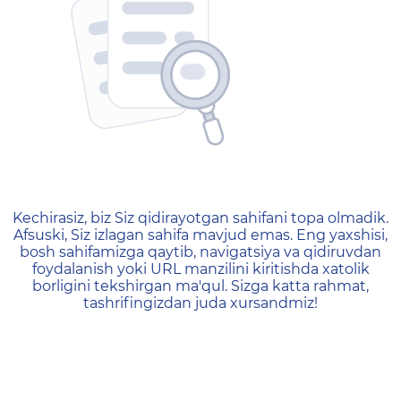
404 — Страница не найд
Kechirasiz, biz Siz qidirayotgan sahifani topa olmadik.
Afsuski, Siz izlagan sahifa mavjud emas. Eng yaxshisi,
bosh sahifamizga qaytib, navigatsiya va qidiruvdan
foydalanish yoki URL manzilini kiritishda xatolik
borligini tekshirgan ma'qul. Sizga katta rahmat,
tashrifingizdan juda xursandmiz!