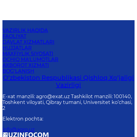
VAZIRLIK HAQIDA
FAOLIYAT
DAVLAT XIZMATLARI
HUJJATLAR
MAXFIYLIK SIYOSATI
OCHIQ MA'LUMOTLAR
AXBOROT XIZMATI
BOG‘LANISH
O‘zbekiston Respublikasi Qishloq Хo‘jаligi
Vаzirligi
E-xat manzili: agro@exat.uz Tashkilot manzili: 100140,
Toshkent viloyati, Qibray tumani, Universitet ko‘chasi,
2
Elektron pochta
:
info@agro.uz