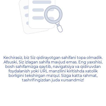
404 — Страница не найд
Kechirasiz, biz Siz qidirayotgan sahifani topa olmadik.
Afsuski, Siz izlagan sahifa mavjud emas. Eng yaxshisi,
bosh sahifamizga qaytib, navigatsiya va qidiruvdan
foydalanish yoki URL manzilini kiritishda xatolik
borligini tekshirgan ma'qul. Sizga katta rahmat,
tashrifingizdan juda xursandmiz!