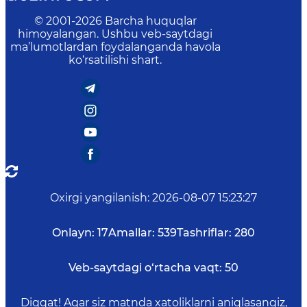
© 2001-
2026
Barcha huquqlar
himoyalangan. Ushbu veb-saytdagi
ma’lumotlardan foydalanganda havola
ko‘rsatilishi shart.
Oxirgi yangilanish
:
2026-08-07 15:23:27
Onlayn:
17
Amallar:
539
Tashriflar:
280
Veb-saytdagi o‘rtacha vaqt:
50
Diqqat! Agar siz matnda xatoliklarni aniqlasangiz,