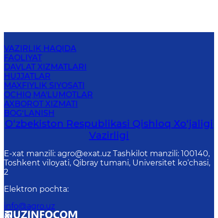
VAZIRLIK HAQIDA
FAOLIYAT
DAVLAT XIZMATLARI
HUJJATLAR
MAXFIYLIK SIYOSATI
OCHIQ MA'LUMOTLAR
AXBOROT XIZMATI
BOG‘LANISH
O‘zbekiston Respublikasi Qishloq Хo‘jаligi
Vаzirligi
E-xat manzili: agro@exat.uz Tashkilot manzili: 100140,
Toshkent viloyati, Qibray tumani, Universitet ko‘chasi,
2
Elektron pochta
:
info@agro.uz