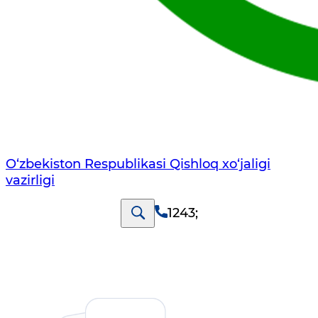
O‘zbekiston Respublikasi Qishloq хo‘jаligi
vаzirligi
1243
;