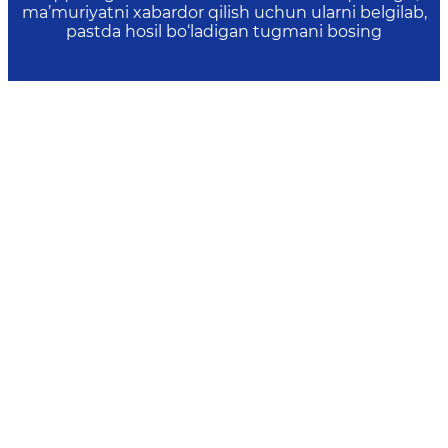
ma’muriyatni xabardor qilish uchun ularni belgilab,
pastda hosil bo‘ladigan tugmani bosing