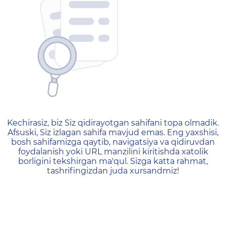
404 — Страница не найд
Kechirasiz, biz Siz qidirayotgan sahifani topa olmadik.
Afsuski, Siz izlagan sahifa mavjud emas. Eng yaxshisi,
bosh sahifamizga qaytib, navigatsiya va qidiruvdan
foydalanish yoki URL manzilini kiritishda xatolik
borligini tekshirgan ma'qul. Sizga katta rahmat,
tashrifingizdan juda xursandmiz!