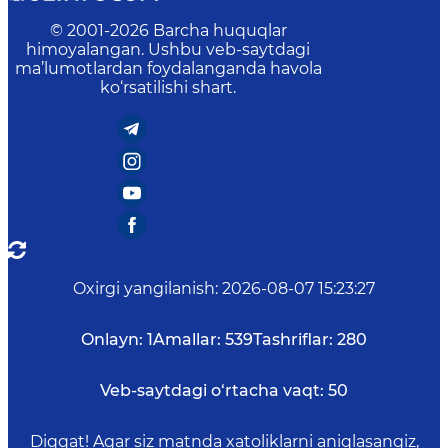
© 2001-
2026
Barcha huquqlar
himoyalangan. Ushbu veb-saytdagi
ma’lumotlardan foydalanganda havola
ko‘rsatilishi shart.
Oxirgi yangilanish
:
2026-08-07 15:23:27
Onlayn:
1
Amallar:
539
Tashriflar:
280
Veb-saytdagi o‘rtacha vaqt:
50
Diqqat! Agar siz matnda xatoliklarni aniqlasangiz,