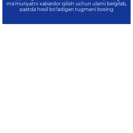
ma’muriyatni xabardor qilish uchun ularni belgilab,
pastda hosil bo‘ladigan tugmani bosing