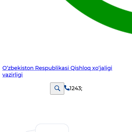
O‘zbekiston Respublikasi Qishloq хo‘jаligi
vаzirligi
1243
;