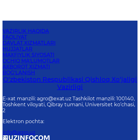
VAZIRLIK HAQIDA
FAOLIYAT
DAVLAT XIZMATLARI
HUJJATLAR
MAXFIYLIK SIYOSATI
OCHIQ MA'LUMOTLAR
AXBOROT XIZMATI
BOG‘LANISH
O‘zbekiston Respublikasi Qishloq Хo‘jаligi
Vаzirligi
E-xat manzili: agro@exat.uz Tashkilot manzili: 100140,
Toshkent viloyati, Qibray tumani, Universitet ko‘chasi,
2
Elektron pochta
:
info@agro.uz