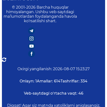
© 2001-
2026
Barcha huquqlar
himoyalangan. Ushbu veb-saytdagi
ma’lumotlardan foydalanganda havola
ko‘rsatilishi shart.
Oxirgi yangilanish
:
2026-08-07 15:23:27
Onlayn:
1
Amallar:
614
Tashriflar:
334
Veb-saytdagi o‘rtacha vaqt:
46
Diqqat! Agar siz matnda xatoliklarni aniqlasangiz,