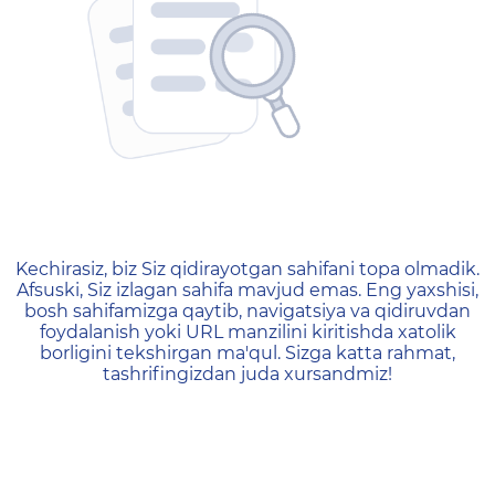
404 — Страница не найд
Kechirasiz, biz Siz qidirayotgan sahifani topa olmadik.
Afsuski, Siz izlagan sahifa mavjud emas. Eng yaxshisi,
bosh sahifamizga qaytib, navigatsiya va qidiruvdan
foydalanish yoki URL manzilini kiritishda xatolik
borligini tekshirgan ma'qul. Sizga katta rahmat,
tashrifingizdan juda xursandmiz!