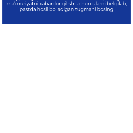
ma’muriyatni xabardor qilish uchun ularni belgilab,
pastda hosil bo‘ladigan tugmani bosing