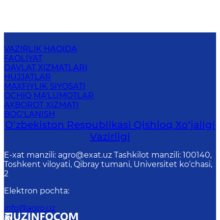
VAZIRLIK HAQIDA
FAOLIYAT
DAVLAT XIZMATLARI
HUJJATLAR
MAXFIYLIK SIYOSATI
OCHIQ MA'LUMOTLAR
AXBOROT XIZMATI
BOG‘LANISH
O‘zbekiston Respublikasi Qishloq Хo‘jаligi
Vаzirligi
E-xat manzili: agro@exat.uz Tashkilot manzili: 100140,
Toshkent viloyati, Qibray tumani, Universitet ko‘chasi,
2
Elektron pochta
:
info@agro.uz