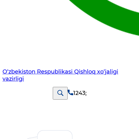
O‘zbekiston Respublikasi Qishloq хo‘jаligi
vаzirligi
1243
;