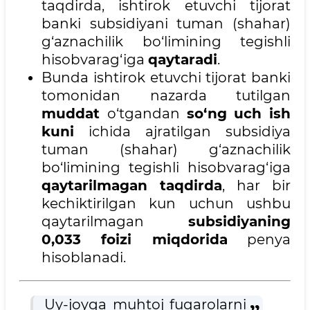
taqdirda, ishtirok etuvchi tijorat
banki subsidiyani tuman (shahar)
g‘aznachilik bo‘limining tegishli
hisobvarag‘iga
qaytaradi
.
Bunda ishtirok etuvchi tijorat banki
tomonidan nazarda tutilgan
muddat
o‘tgandan
so‘ng uch ish
kuni
ichida ajratilgan subsidiya
tuman (shahar) g‘aznachilik
bo‘limining tegishli hisobvarag‘iga
qaytarilmagan taqdirda
, har bir
kechiktirilgan kun uchun ushbu
qaytarilmagan
subsidiyaning
0,033 foizi miqdorida
penya
hisoblanadi.
Uy-joyga muhtoj fuqarolarni