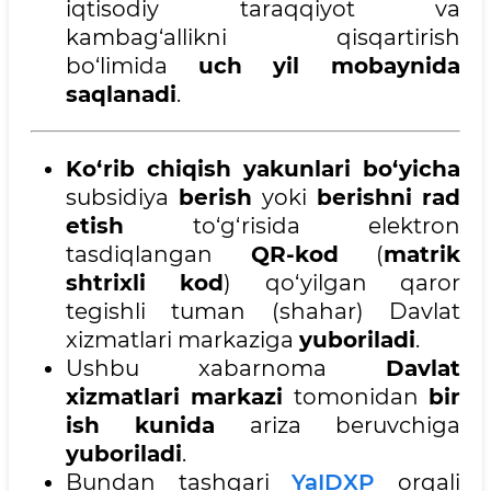
iqtisodiy taraqqiyot va
kambag‘allikni qisqartirish
bo‘limida
uch yil mobaynida
saqlanadi
.
Ko‘rib chiqish yakunlari bo‘yicha
subsidiya
berish
yoki
berishni rad
etish
to‘g‘risida elektron
tasdiqlangan
QR-kod
(
matrik
shtrixli kod
) qo‘yilgan qaror
tegishli tuman (shahar) Davlat
xizmatlari markaziga
yuboriladi
.
Ushbu xabarnoma
Davlat
xizmatlari markazi
tomonidan
bir
ish kunida
ariza beruvchiga
yuboriladi
.
Bundan tashqari
YaIDXP
orqali