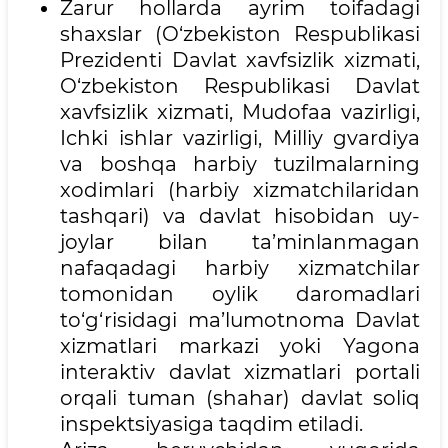
Zarur hollarda ayrim toifadagi
shaxslar (O‘zbekiston Respublikasi
Prezidenti Davlat xavfsizlik xizmati,
O‘zbekiston Respublikasi Davlat
xavfsizlik xizmati, Mudofaa vazirligi,
Ichki ishlar vazirligi, Milliy gvardiya
va boshqa harbiy tuzilmalarning
xodimlari (harbiy xizmatchilaridan
tashqari) va davlat hisobidan uy-
joylar bilan ta’minlanmagan
nafaqadagi harbiy xizmatchilar
tomonidan oylik daromadlari
to‘g‘risidagi ma’lumotnoma Davlat
xizmatlari markazi yoki Yagona
interaktiv davlat xizmatlari portali
orqali tuman (shahar) davlat soliq
inspektsiyasiga taqdim etiladi.