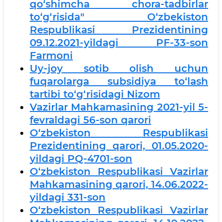
qo‘shimcha chora-tadbirlar
to‘g‘risida" O‘zbekiston
Respublikasi Prezidentining
09.12.2021-yildagi PF-33-son
Farmoni
Uy-joy sotib olish uchun
fuqarolarga subsidiya to‘lash
tartibi to‘g‘risidagi Nizom
Vazirlar Mahkamasining 2021-yil 5-
fevraldagi 56-son qarori
O‘zbekiston Respublikasi
Prezidentining qarori, 01.05.2020-
yildagi PQ-4701-son
O‘zbekiston Respublikasi Vazirlar
Mahkamasining qarori, 14.06.2022-
yildagi 331-son
O‘zbekiston Respublikasi Vazirlar