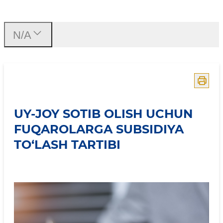
Uy-joy sotib olish uchun fu
N/A
UY-JOY SOTIB OLISH UCHUN
FUQAROLARGA SUBSIDIYA
TO‘LASH TARTIBI