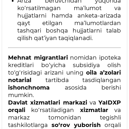
Ariza beruvchidan yuqorida
ko‘rsatilmagan ma’lumot va
hujjatlarni hamda anketa-arizada
qayt etilgan ma’lumotlardan
tashqari boshqa hujjatlarni talab
qilish qat’iyan taqiqlanadi.
Mehnat migrantlari
nomidan ipoteka
kreditlari bo‘yicha subsidiya olish
to‘g‘risidagi arizani uning
oila a’zolari
notarial
tartibda tasdiqlangan
ishonchnoma
asosida berishi
mumkin.
Davlat xizmatlari markazi
va
YaIDXP
orqali
ko‘rsatiladigan
xizmatlar
va
markaz tomonidan tegishli
tashkilotlarga
so‘rov yuborish
orqali