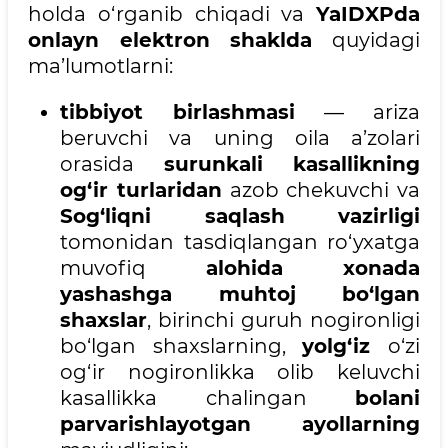
holda o‘rganib chiqadi va
YaIDXPda
onlayn elektron shaklda
quyidagi
ma’lumotlarni:
tibbiyot birlashmasi
— ariza
beruvchi va uning oila a’zolari
orasida
surunkali kasallikning
og‘ir turlaridan
azob chekuvchi va
Sog‘liqni saqlash vazirligi
tomonidan tasdiqlangan ro‘yxatga
muvofiq
alohida xonada
yashashga muhtoj bo‘lgan
shaxslar
, birinchi guruh nogironligi
bo‘lgan shaxslarning,
yolg‘iz
o‘zi
og‘ir nogironlikka olib keluvchi
kasallikka chalingan
bolani
parvarishlayotgan ayollarning