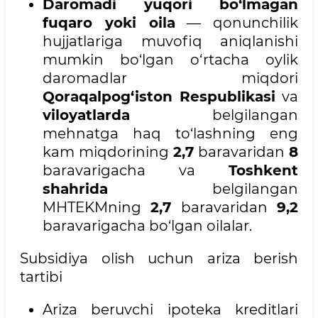
Daromadi yuqori bo‘lmagan
fuqaro yoki oila
— qonunchilik
hujjatlariga muvofiq aniqlanishi
mumkin bo‘lgan o‘rtacha oylik
daromadlar miqdori
Qoraqalpog‘iston Respublikasi
va
viloyatlarda
belgilangan
mehnatga haq to‘lashning eng
kam miqdorining
2,7
baravaridan
8
baravarigacha va
Toshkent
shahrida
belgilangan
MHTEKMning
2,7
baravaridan
9,2
baravarigacha bo‘lgan oilalar.
Subsidiya olish uchun ariza berish
tartibi
Ariza beruvchi ipoteka kreditlari