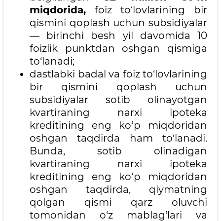
miqdorida,
foiz to‘lovlarining bir
qismini qoplash uchun subsidiyalar
— birinchi besh yil davomida 10
foizlik punktdan oshgan qismiga
to‘lanadi;
dastlabki badal va foiz to‘lovlarining
bir qismini qoplash uchun
subsidiyalar sotib olinayotgan
kvartiraning narxi ipoteka
kreditining eng ko‘p miqdoridan
oshgan taqdirda ham to‘lanadi.
Bunda, sotib olinadigan
kvartiraning narxi ipoteka
kreditining eng ko‘p miqdoridan
oshgan taqdirda, qiymatning
qolgan qismi qarz oluvchi
tomonidan o‘z mablag‘lari va