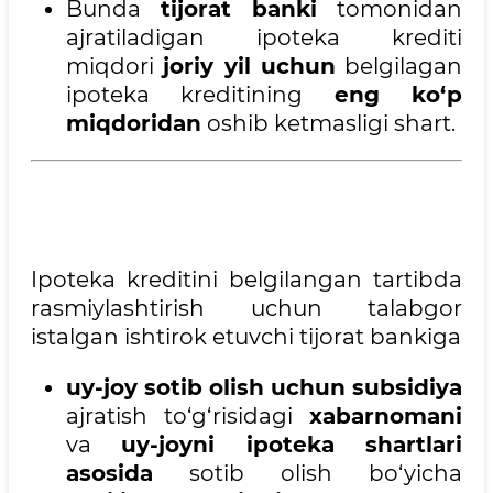
Bunda
tijorat banki
tomonidan
ajratiladigan ipoteka krediti
miqdori
joriy yil uchun
belgilagan
ipoteka kreditining
eng ko‘p
miqdoridan
oshib ketmasligi shart.
Ipoteka kreditini belgilangan tartibda
rasmiylashtirish uchun talabgor
istalgan ishtirok etuvchi tijorat bankiga
uy-joy sotib olish uchun subsidiya
ajratish to‘g‘risidagi
xabarnomani
va
uy-joyni ipoteka shartlari
asosida
sotib olish bo‘yicha