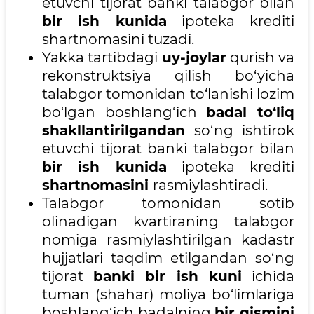
etuvchi tijorat banki talabgor bilan
bir ish kunida
ipoteka krediti
shartnomasini tuzadi.
Yakka tartibdagi
uy-joylar
qurish va
rekonstruktsiya qilish bo‘yicha
talabgor tomonidan to‘lanishi lozim
bo‘lgan boshlang‘ich
badal to‘liq
shakllantirilgandan
so‘ng ishtirok
etuvchi tijorat banki talabgor bilan
bir ish kunida
ipoteka krediti
shartnomasini
rasmiylashtiradi.
Talabgor tomonidan sotib
olinadigan kvartiraning talabgor
nomiga rasmiylashtirilgan kadastr
hujjatlari taqdim etilgandan so‘ng
tijorat
banki bir ish kuni
ichida
tuman (shahar) moliya bo‘limlariga
boshlang‘ich badalning
bir qismini