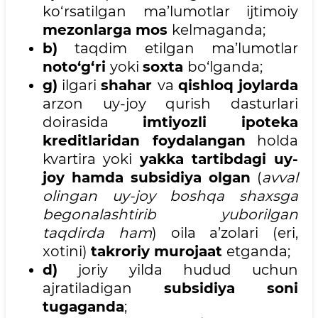
ko‘rsatilgan ma’lumotlar ijtimoiy
mezonlarga mos
kelmaganda;
b)
taqdim etilgan ma’lumotlar
noto‘g‘ri
yoki
soxta
bo‘lganda;
g)
ilgari
shahar
va
qishloq joylarda
arzon uy-joy qurish dasturlari
doirasida
imtiyozli ipoteka
kreditlaridan foydalangan
holda
kvartira yoki
yakka tartibdagi uy-
joy hamda subsidiya olgan
(
avval
olingan uy-joy boshqa shaxsga
begonalashtirib yuborilgan
taqdirda ham
) oila a’zolari (eri,
xotini)
takroriy murojaat
etganda;
d)
joriy yilda hudud uchun
ajratiladigan
subsidiya soni
tugaganda
;