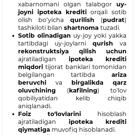
xabarnomani olgan talabgor
uy-
joyni
ipoteka krediti
orqali sotib
olish bo‘yicha
qurilish
(
pudrat
)
tashkiloti bilan
shartnoma
tuzadi.
Sotib olinadigan
uy-joy yoki yakka
tartibdagi uy-joylarni
qurish
va
rekonstruktsiya qilish uchun
ajratiladigan
ipoteka krediti
miqdori
tijorat banklari tomonidan
belgilangan tartibda
ariza
beruvchi
va
birgalikda qarz
oluvchining
(
kafilning
) to‘lov
qobiliyatidan kelib chiqib
aniqlanadi.
Foiz to‘lovlarini
hisoblash
ajratiladigan
ipoteka krediti
qiymatiga
muvofiq hisoblanadi.