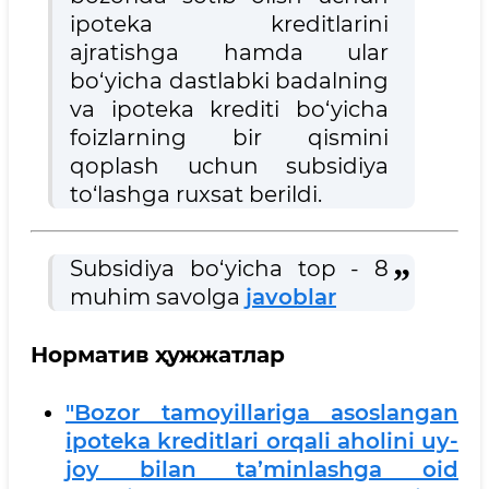
ipoteka kreditlarini
ajratishga hamda ular
bo‘yicha dastlabki badalning
va ipoteka krediti bo‘yicha
foizlarning bir qismini
qoplash uchun subsidiya
to‘lashga ruxsat berildi.
Subsidiya bo‘yicha top - 8
muhim savolga
javoblar
Норматив ҳужжатлар
"Bozor tamoyillariga asoslangan
ipoteka kreditlari orqali aholini uy-
joy bilan ta’minlashga oid