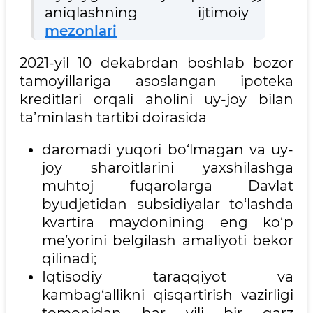
aniqlashning ijtimoiy
mezonlari
2021-yil 10 dekabrdan boshlab bozor
tamoyillariga asoslangan ipoteka
kreditlari orqali aholini uy-joy bilan
ta’minlash tartibi doirasida
daromadi yuqori bo‘lmagan va uy-
joy sharoitlarini yaxshilashga
muhtoj fuqarolarga Davlat
byudjetidan subsidiyalar to‘lashda
kvartira maydonining eng ko‘p
me’yorini belgilash amaliyoti bekor
qilinadi;
Iqtisodiy taraqqiyot va
kambag‘allikni qisqartirish vazirligi