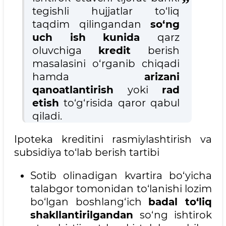
tegishli hujjatlar to‘liq
taqdim qilingandan
so‘ng
uch ish
kunida
qarz
oluvchiga
kredit
berish
masalasini o‘rganib chiqadi
hamda
arizani
qanoatlantirish
yoki
rad
etish
to‘g‘risida qaror qabul
qiladi.
Ipoteka kreditini rasmiylashtirish va
subsidiya to‘lab berish tartibi
Sotib olinadigan kvartira bo‘yicha
talabgor tomonidan to‘lanishi lozim
bo‘lgan boshlang‘ich
badal to‘liq
shakllantirilgandan
so‘ng ishtirok