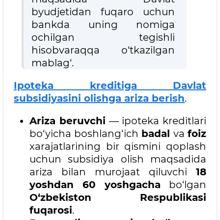
byudjetidan fuqaro uchun
bankda uning nomiga
ochilgan tegishli
hisobvaraqqa o‘tkazilgan
mablag‘.
Ipoteka kreditiga Davlat
subsidiyasini olishga ariza berish
.
Ariza beruvchi
— ipoteka kreditlari
bo‘yicha boshlang‘ich
badal
va
foiz
xarajatlarining bir qismini qoplash
uchun subsidiya olish maqsadida
ariza bilan murojaat qiluvchi
18
yoshdan 60 yoshgacha
bo‘lgan
O‘zbekiston Respublikasi
fuqarosi
.