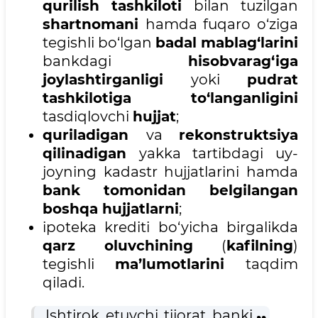
qurilish tashkiloti
bilan tuzilgan
shartnomani
hamda fuqaro o‘ziga
tegishli bo‘lgan
badal mablag‘larini
bankdagi
hisobvarag‘iga
joylashtirganligi
yoki
pudrat
tashkilotiga to‘langanligini
tasdiqlovchi
hujjat
;
quriladigan
va
rekonstruktsiya
qilinadigan
yakka tartibdagi uy-
joyning kadastr hujjatlarini hamda
bank tomonidan belgilangan
boshqa hujjatlarni
;
ipoteka krediti bo‘yicha birgalikda
qarz oluvchining
(
kafilning
)
tegishli
ma’lumotlarini
taqdim
qiladi.
Ishtirok etuvchi tijorat banki