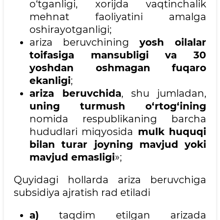
o‘tganligi, xorijda vaqtinchalik
mehnat faoliyatini amalga
oshirayotganligi;
ariza beruvchining
yosh oilalar
toifasiga mansubligi va 30
yoshdan oshmagan fuqaro
ekanligi
;
ariza beruvchida
, shu jumladan,
uning turmush o‘rtog‘ining
nomida respublikaning barcha
hududlari miqyosida
mulk huquqi
bilan turar joyning mavjud yoki
mavjud emasligi
»;
Quyidagi hollarda ariza beruvchiga
subsidiya ajratish rad etiladi
a)
taqdim etilgan arizada