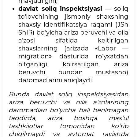
mavjudligini;
davlat soliq inspektsiyasi
— soliq
to‘lovchining jismoniy shaxsning
shaxsiy identifikatsiya raqami (JSh
ShIR) bo‘yicha ariza beruvchi va oila
a’zosi sifatida keltirilgan
shaxslarning (arizada «Labor —
migration» dasturida ro‘yxatdan
o‘tganligi ko‘rsatilgan ariza
beruvchi bundan mustasno)
daromadlarini aniqlaydi.
Bunda davlat soliq inspektsiyasidan
ariza beruvchi va oila a’zolarining
daromadlari bo‘yicha ball berilmagan
taqdirda, ariza boshqa mas’ul
tashkilotlar tomonidan ko‘rib
chiqilmaydi va avtomat ravishda