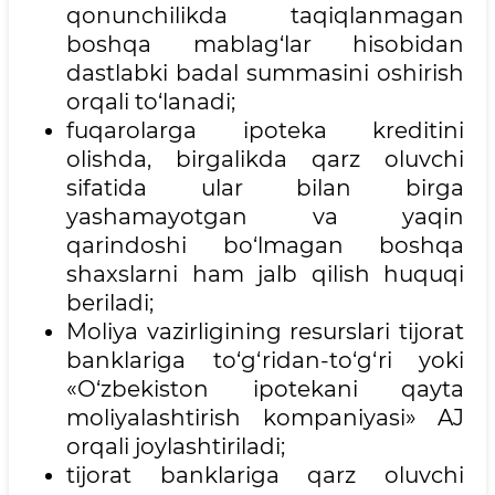
qonunchilikda taqiqlanmagan
boshqa mablag‘lar hisobidan
dastlabki badal summasini oshirish
orqali to‘lanadi;
fuqarolarga ipoteka kreditini
olishda, birgalikda qarz oluvchi
sifatida ular bilan birga
yashamayotgan va yaqin
qarindoshi bo‘lmagan boshqa
shaxslarni ham jalb qilish huquqi
beriladi;
Moliya vazirligining resurslari tijorat
banklariga to‘g‘ridan-to‘g‘ri yoki
«O‘zbekiston ipotekani qayta
moliyalashtirish kompaniyasi» AJ
orqali joylashtiriladi;
tijorat banklariga qarz oluvchi