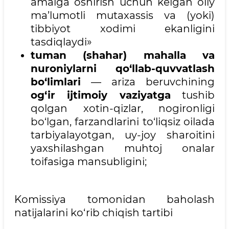
amalga oshirish uchun kelgan oliy
ma’lumotli mutaxassis va (yoki)
tibbiyot xodimi ekanligini
tasdiqlaydi»
tuman (shahar) mahalla va
nuroniylarni qo‘llab-quvvatlash
bo‘limlari
— ariza beruvchining
og‘ir ijtimoiy vaziyatga
tushib
qolgan xotin-qizlar, nogironligi
bo‘lgan, farzandlarini to‘liqsiz oilada
tarbiyalayotgan, uy-joy sharoitini
yaxshilashgan muhtoj onalar
toifasiga mansubligini;
Komissiya tomonidan baholash
natijalarini ko‘rib chiqish tartibi