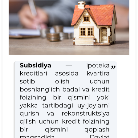
Subsidiya
— ipoteka
kreditlari asosida kvartira
sotib olish uchun
boshlang‘ich badal va kredit
foizining bir qismini yoki
yakka tartibdagi uy-joylarni
qurish va rekonstruktsiya
qilish uchun kredit foizining
bir qismini qoplash
maqsadida Davlat