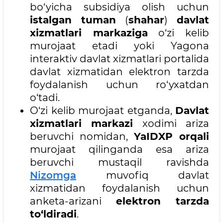
bo‘yicha subsidiya olish uchun
istalgan tuman
(
shahar
)
davlat
xizmatlari markaziga
o‘zi kelib
murojaat etadi yoki Yagona
interaktiv davlat xizmatlari portalida
davlat xizmatidan elektron tarzda
foydalanish uchun ro‘yxatdan
o‘tadi.
O‘zi kelib murojaat etganda,
Davlat
xizmatlari markazi
xodimi ariza
beruvchi nomidan,
YaIDXP orqali
murojaat qilinganda esa ariza
beruvchi mustaqil ravishda
Nizomga
muvofiq davlat
xizmatidan foydalanish uchun
anketa-arizani
elektron tarzda
to‘ldiradi
.