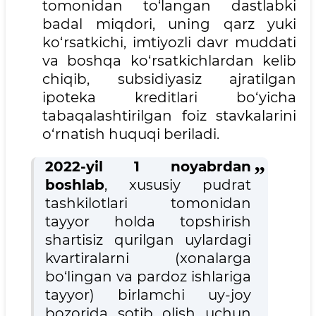
tomonidan to‘langan dastlabki
badal miqdori, uning qarz yuki
ko‘rsatkichi, imtiyozli davr muddati
va boshqa ko‘rsatkichlardan kelib
chiqib, subsidiyasiz ajratilgan
ipoteka kreditlari bo‘yicha
tabaqalashtirilgan foiz stavkalarini
o‘rnatish huquqi beriladi.
2022-yil 1 noyabrdan
boshlab
, xususiy pudrat
tashkilotlari tomonidan
tayyor holda topshirish
shartisiz qurilgan uylardagi
kvartiralarni (xonalarga
bo‘lingan va pardoz ishlariga
tayyor) birlamchi uy-joy
bozorida sotib olish uchun