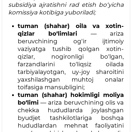
subsidiya ajratishni rad etish bo‘yicha
komissiya kotibiga yuboriladi;
tuman (shahar) oila va xotin-
qizlar bo‘limlari
— ariza
beruvchining og‘ir ijtimoiy
vaziyatga tushib qolgan xotin-
qizlar, nogironligi bo‘lgan,
farzandlarini to‘liqsiz oilada
tarbiyalayotgan, uy-joy sharoitini
yaxshilashgan muhtoj onalar
toifasiga mansubligini;
tuman (shahar) hokimligi moliya
bo‘limi
— ariza beruvchining olis va
chekka hududlarda joylashgan
byudjet tashkilotlariga boshqa
hududlardan mehnat faoliyatini