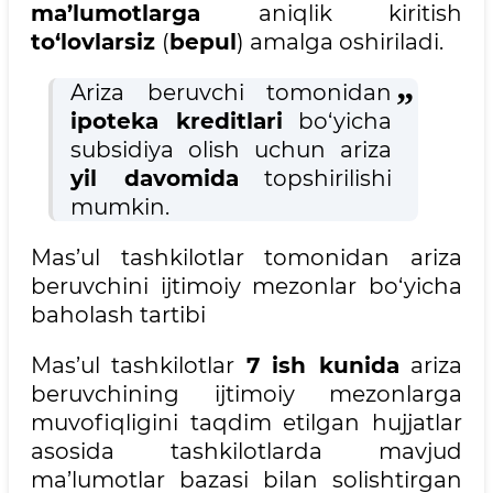
ma’lumotlarga
aniqlik kiritish
to‘lovlarsiz
(
bepul
) amalga oshiriladi.
Ariza beruvchi tomonidan
ipoteka kreditlari
bo‘yicha
subsidiya olish uchun ariza
yil davomida
topshirilishi
mumkin.
Mas’ul tashkilotlar tomonidan ariza
beruvchini ijtimoiy mezonlar bo‘yicha
baholash tartibi
Mas’ul tashkilotlar
7 ish kunida
ariza
beruvchining ijtimoiy mezonlarga
muvofiqligini taqdim etilgan hujjatlar
asosida tashkilotlarda mavjud
ma’lumotlar bazasi bilan solishtirgan