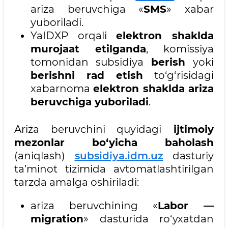
ariza beruvchiga «
SMS
» xabar
yuboriladi.
YaIDXP orqali
elektron shaklda
murojaat etilganda
, komissiya
tomonidan subsidiya
berish
yoki
berishni rad etish
to‘g‘risidagi
xabarnoma
elektron shaklda ariza
beruvchiga yuboriladi
.
Ariza beruvchini quyidagi
ijtimoiy
mezonlar bo‘yicha baholash
(aniqlash)
subsidiya.idm.uz
dasturiy
ta’minot tizimida avtomatlashtirilgan
tarzda amalga oshiriladi:
ariza beruvchining «
Labor —
migration
» dasturida ro‘yxatdan