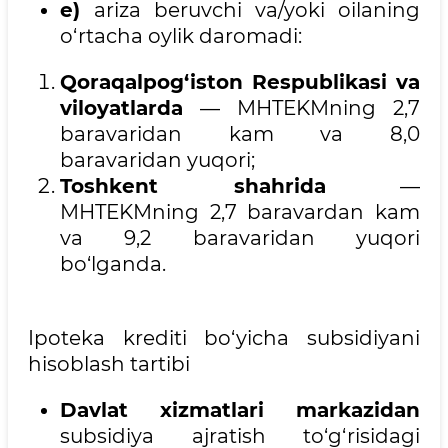
e)
ariza beruvchi va/yoki oilaning
o‘rtacha oylik daromadi:
Qoraqalpog‘iston Respublikasi va
viloyatlarda
— MHTEKMning 2,7
baravaridan kam va 8,0
baravaridan yuqori;
Toshkent shahrida
—
MHTEKMning 2,7 baravardan kam
va 9,2 baravaridan yuqori
bo‘lganda.
Ipoteka krediti bo‘yicha subsidiyani
hisoblash tartibi
Davlat xizmatlari markazidan
subsidiya ajratish to‘g‘risidagi