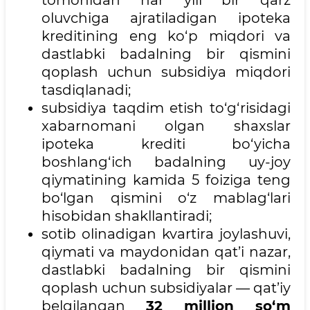
tomonidan har yili bir qarz
oluvchiga ajratiladigan ipoteka
kreditining eng ko‘p miqdori va
dastlabki badalning bir qismini
qoplash uchun subsidiya miqdori
tasdiqlanadi;
subsidiya taqdim etish to‘g‘risidagi
xabarnomani olgan shaxslar
ipoteka krediti bo‘yicha
boshlang‘ich badalning uy-joy
qiymatining kamida 5 foiziga teng
bo‘lgan qismini o‘z mablag‘lari
hisobidan shakllantiradi;
sotib olinadigan kvartira joylashuvi,
qiymati va maydonidan qat’i nazar,
dastlabki badalning bir qismini
qoplash uchun subsidiyalar — qat’iy
belgilangan
32 million so‘m