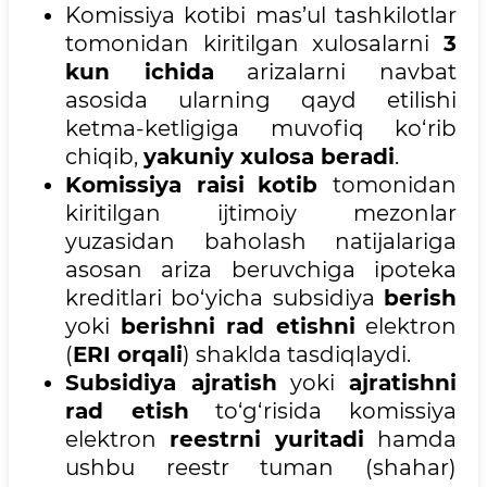
Komissiya kotibi mas’ul tashkilotlar
tomonidan kiritilgan xulosalarni
3
kun ichida
arizalarni navbat
asosida ularning qayd etilishi
ketma-ketligiga muvofiq ko‘rib
chiqib,
yakuniy xulosa beradi
.
Komissiya raisi
kotib
tomonidan
kiritilgan ijtimoiy mezonlar
yuzasidan baholash natijalariga
asosan ariza beruvchiga ipoteka
kreditlari bo‘yicha subsidiya
berish
yoki
berishni rad etishni
elektron
(
ERI orqali
) shaklda tasdiqlaydi.
Subsidiya ajratish
yoki
ajratishni
rad etish
to‘g‘risida komissiya
elektron
reestrni yuritadi
hamda
ushbu reestr tuman (shahar)