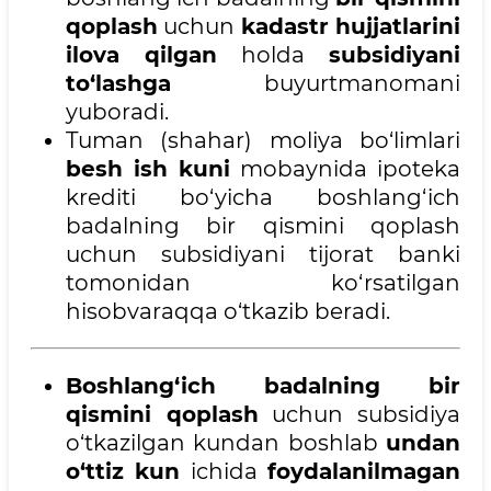
qoplash
uchun
kadastr hujjatlarini
ilova qilgan
holda
subsidiyani
to‘lashga
buyurtmanomani
yuboradi.
Tuman (shahar) moliya bo‘limlari
besh ish kuni
mobaynida ipoteka
krediti bo‘yicha boshlang‘ich
badalning bir qismini qoplash
uchun subsidiyani tijorat banki
tomonidan ko‘rsatilgan
hisobvaraqqa o‘tkazib beradi.
Boshlang‘ich badalning bir
qismini qoplash
uchun subsidiya
o‘tkazilgan kundan boshlab
undan
o‘ttiz kun
ichida
foydalanilmagan