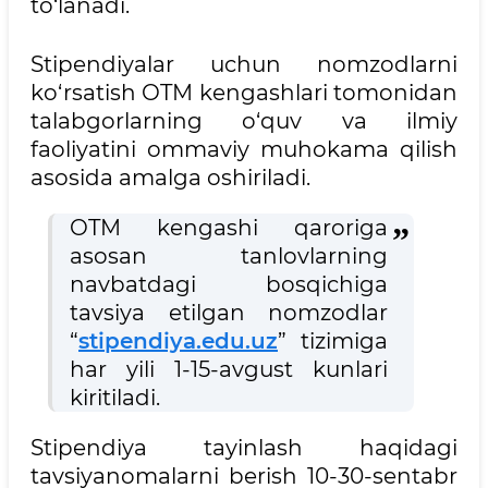
to‘lanadi.
Stipendiyalar uchun nomzodlarni
ko‘rsatish OTM kengashlari tomonidan
talabgorlarning o‘quv va ilmiy
faoliyatini ommaviy muhokama qilish
asosida amalga oshiriladi.
OTM kengashi qaroriga
asosan tanlovlarning
navbatdagi bosqichiga
tavsiya etilgan nomzodlar
“
stipendiya.edu.uz
” tizimiga
har yili 1-15-avgust kunlari
kiritiladi.
Stipendiya tayinlash haqidagi
tavsiyanomalarni berish 10-30-sentabr