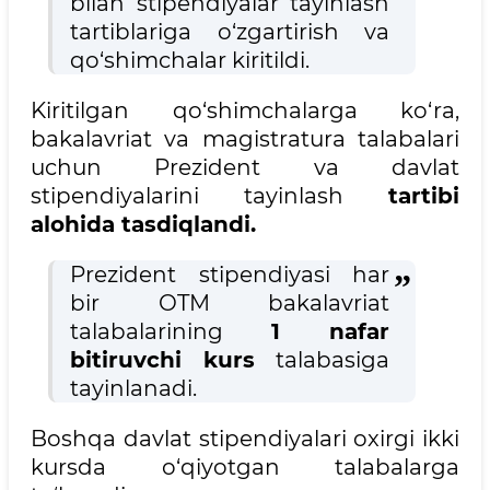
bilan stipendiyalar tayinlash
tartiblariga o‘zgartirish va
qo‘shimchalar kiritildi.
Kiritilgan qo‘shimchalarga ko‘ra,
bakalavriat va magistratura talabalari
uchun Prezident va davlat
stipendiyalarini tayinlash
tartibi
alohida tasdiqlandi.
Prezident stipendiyasi har
bir OTM bakalavriat
talabalarining
1 nafar
bitiruvchi kurs
talabasiga
tayinlanadi.
Boshqa davlat stipendiyalari oxirgi ikki
kursda o‘qiyotgan talabalarga