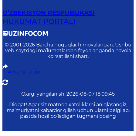
O‘ZBEKISTON RESPUBLIKASI
HUKUMAT PORTALI
© 2001-
2026
Barcha huquqlar himoyalangan. Ushbu
veb-saytdagi ma’lumotlardan foydalanganda havola
ko‘rsatilishi shart.
Avvalgi talqin
Oxirgi yangilanish
:
2026-08-07 18:09:45
Diqqat! Agar siz matnda xatoliklarni aniqlasangiz,
ma’muriyatni xabardor qilish uchun ularni belgilab,
pastda hosil bo‘ladigan tugmani bosing