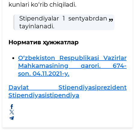
kunlari ko‘rib chiqiladi.
Stipendiyalar 1 sentyabrdan
tayinlanadi.
Норматив ҳужжатлар
O‘zbekiston Respublikasi Vazirlar
Mahkamasining qarori. 674-
son. 04.11.2021-y.
Davlat Stipendiyasi
Prezident
Stipendiyasi
Stipendiya