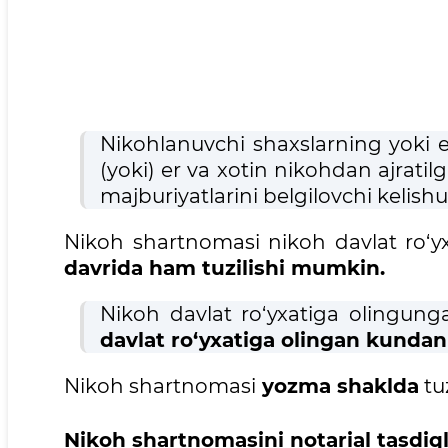
Nikohlanuvchi shaxslarning yoki 
(yoki) er va xotin nikohdan ajrat
majburiyatlarini belgilovchi kelish
Nikoh shartnomasi nikoh davlat ro‘
davrida ham tuzilishi mumkin.
Nikoh davlat ro‘yxatiga olingun
davlat ro‘yxatiga olingan kun
Nikoh shartnomasi
yozma shaklda
tuz
Nikoh shartnomasini notarial tasd