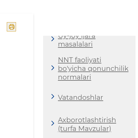
Sport
Uy-joy ijara
masalalari
NNT faoliyati
bo'yicha qonunchilik
normalari
Vatandoshlar
Axborotlashtirish
(turfa Mavzular)