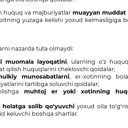
n huquq va majburiyatlar
muayyan muddat 
itning yuzaga kelishi yoxud kelmasligiga bo
rni nazarda tuta olmaydi:
i muomala layoqatini
, ularning o‘z huquq
 qilish huquqlarini cheklovchi qoidalar;
ulkiy munosabatlarni
, er-xotinning bola
tlarini tartibga soluvchi qoidalar;
olishga
muhtoj er yoki xotinning huq
 holatga solib qo‘yuvchi
yoxud oila to‘g‘ri
id keluvchi boshqa shartlar.