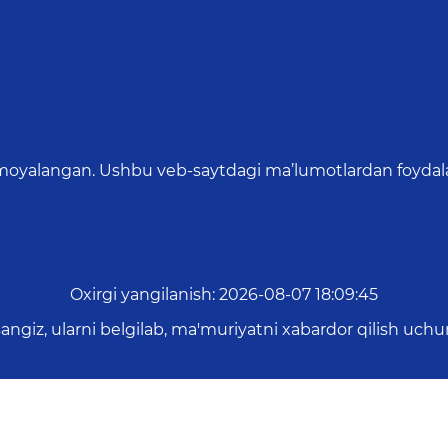
oyalangan. Ushbu veb-saytdagi ma’lumotlardan foydalang
Oxirgi yangilanish
:
2026-08-07 18:09:45
asangiz, ularni belgilab, ma'muriyatni xabardor qilish 