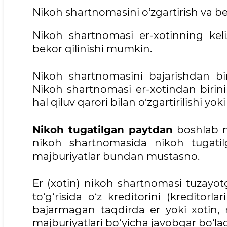
Nikoh shartnomasini o‘zgartirish va be
Nikoh shartnomasi er-xotinning keli
bekor qilinishi mumkin.
Nikoh shartnomasini bajarishdan 
Nikoh shartnomasi er-xotindan birinin
hal qiluv qarori bilan o‘zgartirilishi yo
Nikoh tugatilgan paytdan
boshlab n
nikoh shartnomasida nikoh tugatil
majburiyatlar bundan mustasno.
Er (xotin) nikoh shartnomasi tuzayotg
to‘g‘risida o‘z kreditorini (kreditorlar
bajarmagan taqdirda er yoki xotin,
majburiyatlari bo‘yicha javobgar bo‘lad