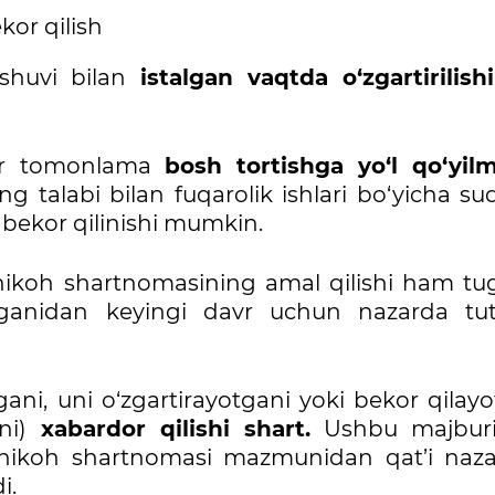
kor qilish
shuvi bilan
istalgan vaqtda o‘zgartirilishi
bir tomonlama
bosh tortishga yo‘l qo‘yilm
g talabi bilan fuqarolik ishlari bo‘yicha s
ki bekor qilinishi mumkin.
ikoh shartnomasining amal qilishi ham tug
ganidan keyingi davr uchun nazarda tut
ani, uni o‘zgartirayotgani yoki bekor qilay
ini)
xabardor qilishi shart.
Ushbu majburi
 nikoh shartnomasi mazmunidan qat’i nazar
i.