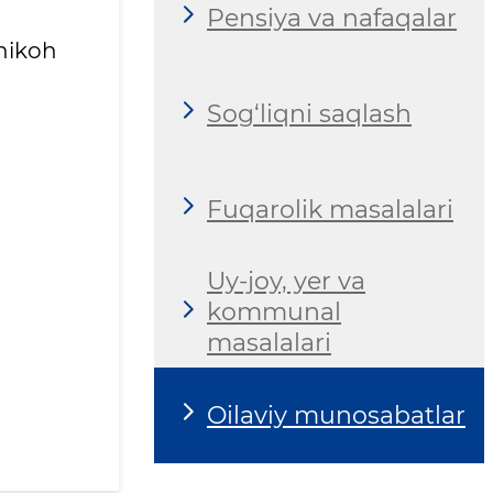
Pensiya va nafaqalar
 nikoh
Sog‘liqni saqlash
Fuqarolik masalalari
Uy-joy, yer va
kommunal
masalalari
Oilaviy munosabatlar