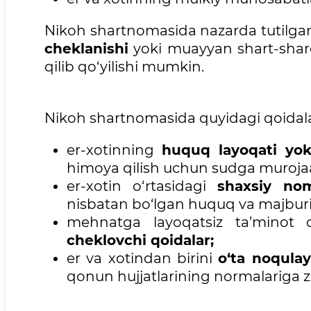
Nikoh shartnomasida nazarda tutilga
cheklanishi
yoki muayyan shart-sharo
qilib qo‘yilishi mumkin.
Nikoh shartnomasida quyidagi qoidala
er-xotinning
huquq layoqati yok
himoya qilish uchun sudga murojaat
er-xotin o‘rtasidagi
shaxsiy nom
nisbatan bo‘lgan huquq va majburiya
mehnatga layoqatsiz ta’minot 
cheklovchi qoidalar;
er va xotindan birini
o‘ta noqulay
qonun hujjatlarining normalariga z