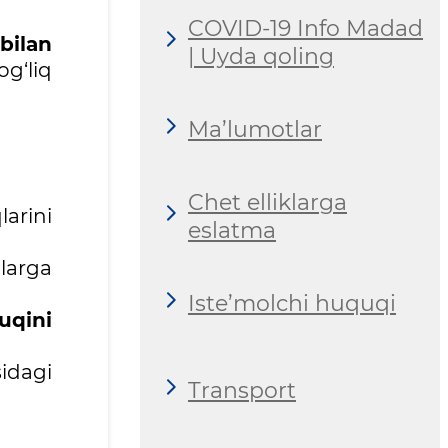
COVID-19 Info Madad
bilan
| Uyda qoling
g‘liq
Ma’lumotlar
Chet elliklarga
larini
eslatma
larga
Iste’molchi huquqi
uqini
sidagi
Transport