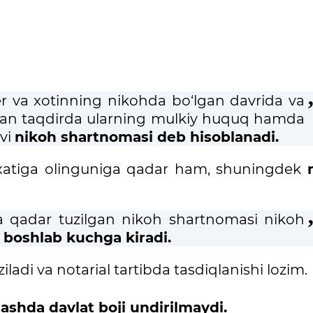
er va xotinning nikohda bo‘lgan davrida va
ilgan taqdirda ularning mulkiy huquq hamda
uvi
nikoh shartnomasi deb hisoblanadi.
yxatiga olinguniga qadar ham, shuningdek
ga qadar tuzilgan nikoh shartnomasi nikoh
dan boshlab kuchga kiradi.
iladi va notarial tartibda tasdiqlanishi lozim
iqlashda davlat boji undirilmaydi.