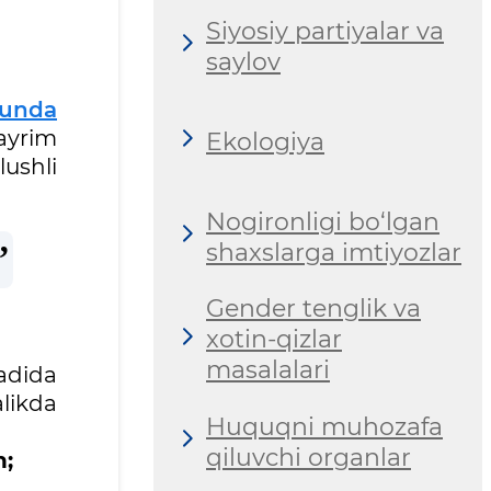
Siyosiy partiyalar va
saylov
unda
ayrim
Ekologiya
lushli
Nogironligi bo‘lgan
shaxslarga imtiyozlar
Gender tenglik va
xotin-qizlar
masalalari
madida
likda
Huquqni muhozafa
qiluvchi organlar
h;