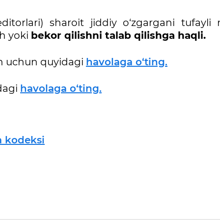
ditorlari) sharoit jiddiy o‘zgargani tufayli
sh yoki
bekor qilishni talab qilishga haqli.
sh uchun quyidagi
havolaga o‘ting.
dagi
havolaga o‘ting.
a kodeksi