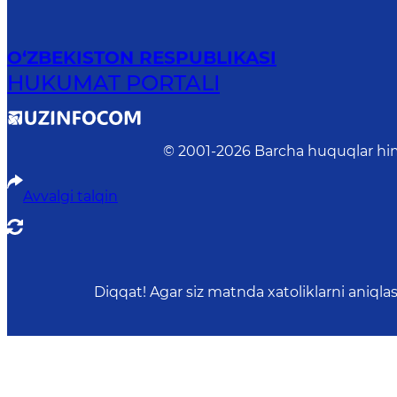
O‘ZBEKISTON RESPUBLIKASI
HUKUMAT PORTALI
© 2001-
2026
Barcha huquqlar him
Avvalgi talqin
Diqqat! Agar siz matnda xatoliklarni aniql