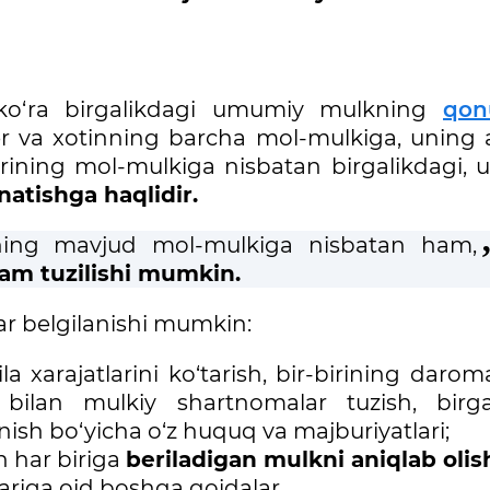
:
ko‘ra birgalikdagi umumiy mulkning
qon
 er va xotinning barcha mol-mulkiga, uning 
rining mol-mulkiga nisbatan birgalikdagi, u
rnatishga haqlidir.
ning mavjud mol-mulkiga nisbatan ham,
an ham tuzilishi mumkin.
r belgilanishi mumkin:
oila xarajatlarini ko‘tarish, bir-birining daro
 bilan mulkiy shartnomalar tuzish, birga
lanish bo‘yicha o‘z huquq va majburiyatlari;
n har biriga
beriladigan mulkni aniqlab olis
ariga oid boshqa qoidalar.