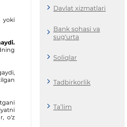
Davlat xizmatlari
yoki
Bank sohasi va
sug'urta
aydi.
udning
Soliqlar
aydi,
ilgan
Tadbirkorlik
otgani
Ta’lim
yatni
, o‘z