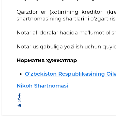
Qarzdor er (xotin)ning kreditori (kre
shartnomasining shartlarini o‘zgartiri
Notarial idoralar haqida ma’lumot oli
Notarius qabuliga yozilish uchun quyi
Норматив ҳужжатлар
O‘zbekiston Respublikasining Oil
Nikoh Shartnomasi