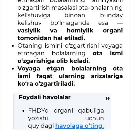
o‘zgartirish masalasi ota-onalarning
kelishuviga binoan, bunday
kelishuv bo‘lmaganda esa —
vasiylik va homiylik organi
tomonidan hal etiladi.
Otaning ismini o‘zgartirishi voyaga
etmagan bolalarning
ota ismi
o‘zgarishiga olib keladi.
Voyaga etgan bolalarning ota
ismi faqat ularning arizalariga
ko‘ra o‘zgartiriladi.
Foydali havolalar
FHDYo organi qabuliga
yozishi uchun
quyidagi
havolaga o‘ting.