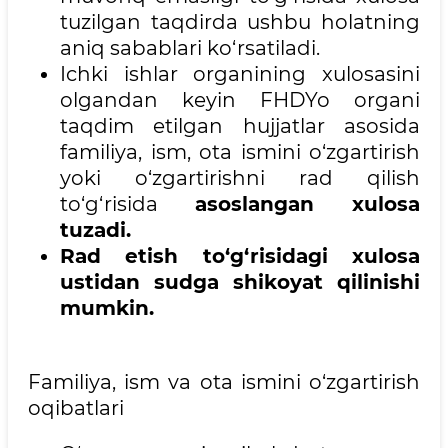
tuzilgan taqdirda ushbu holatning
aniq sabablari ko‘rsatiladi.
Ichki ishlar organining xulosasini
olgandan keyin FHDYo organi
taqdim etilgan hujjatlar asosida
familiya, ism, ota ismini o‘zgartirish
yoki o‘zgartirishni rad qilish
to‘g‘risida
asoslangan xulosa
tuzadi.
Rad etish to‘g‘risidagi xulosa
ustidan sudga shikoyat qilinishi
mumkin.
Familiya, ism va ota ismini o‘zgartirish
oqibatlari