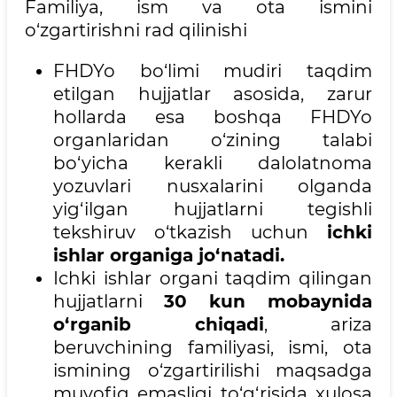
Familiya, ism va ota ismini
o‘zgartirishni rad qilinishi
FHDYo bo‘limi mudiri taqdim
etilgan hujjatlar asosida, zarur
hollarda esa boshqa FHDYo
organlaridan o‘zining talabi
bo‘yicha kerakli dalolatnoma
yozuvlari nusxalarini olganda
yig‘ilgan hujjatlarni tegishli
tekshiruv o‘tkazish uchun
ichki
ishlar organiga jo‘natadi.
Ichki ishlar organi taqdim qilingan
hujjatlarni
30 kun mobaynida
o‘rganib chiqadi
, ariza
beruvchining familiyasi, ismi, ota
ismining o‘zgartirilishi maqsadga
muvofiq emasligi to‘g‘risida xulosa