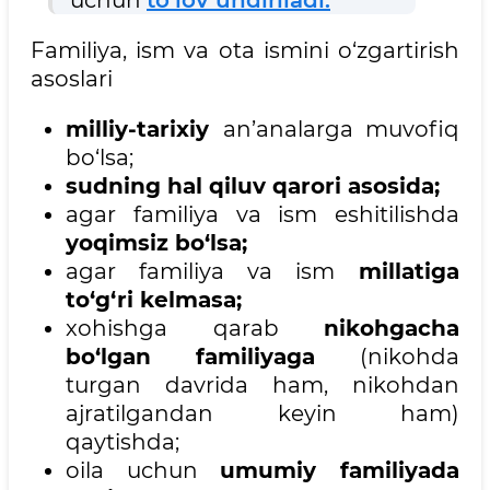
Familiya, ism va ota ismini o‘zgartirish
asoslari
milliy-tarixiy
an’analarga muvofiq
bo‘lsa;
sudning hal qiluv qarori asosida;
agar familiya va ism eshitilishda
yoqimsiz bo‘lsa;
agar familiya va ism
millatiga
to‘g‘ri kelmasa;
xohishga qarab
nikohgacha
bo‘lgan familiyaga
(nikohda
turgan davrida ham, nikohdan
ajratilgandan keyin ham)
qaytishda;
oila uchun
umumiy familiyada