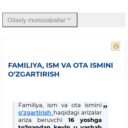
Familiya, ism va ota ismini
Oilaviy munosabatlar
FAMILIYA, ISM VA OTA ISMINI
O‘ZGARTIRISH
Familiya, ism va ota ismini
o‘zgartirish
haqidagi arizalar
ariza beruvchi
16 yoshga
to‘lgandan keyin
u
yashab