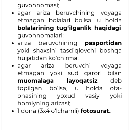
guvohnomasi;
agar ariza beruvchining voyaga
etmagan bolalari bo‘lsa, u holda
bolalarining tug‘ilganlik haqidagi
guvohnomalari;
ariza beruvchining
pasportidan
yoki shaxsini tasdiqlovchi boshqa
hujjatidan ko‘chirma;
agar ariza beruvchi voyaga
etmagan yoki sud qarori bilan
muomalaga layoqatsiz
deb
topilgan bo‘lsa, u holda ota-
onasining yoxud vasiy yoki
homiyning arizasi;
1 dona (3x4 o‘lchamli)
fotosurat.