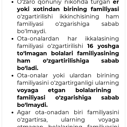
O‘zaro qonuniy nikohda turgan
er
yoki xotindan birining familiyasi
o‘zgartirilishi ikkinchisining ham
familiyasi o‘zgarishiga sabab
bo‘lmaydi.
Ota-onalardan har ikkalasining
familiyasi o‘zgartirilishi
16 yoshga
to‘lmagan bolalari familiyasining
ham o‘zgartirilishiga sabab
bo‘ladi.
Ota-onalar yoki ulardan birining
familiyasini o‘zgartirganligi ularning
voyaga etgan bolalarining
familiyasi o‘zgarishiga sabab
bo‘lmaydi.
Agar ota-onadan biri familiyasini
o‘zgartirsa, ularning voyaga
etmagan bolalarining familiyasini