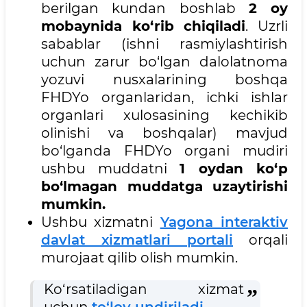
berilgan kundan boshlab
2 oy
mobaynida ko‘rib chiqiladi
. Uzrli
sabablar (ishni rasmiylashtirish
uchun zarur bo‘lgan dalolatnoma
yozuvi nusxalarining boshqa
FHDYo organlaridan, ichki ishlar
organlari xulosasining kechikib
olinishi va boshqalar) mavjud
bo‘lganda FHDYo organi mudiri
ushbu muddatni
1 oydan ko‘p
bo‘lmagan muddatga uzaytirishi
mumkin.
Ushbu xizmatni
Yagona interaktiv
davlat xizmatlari portali
orqali
murojaat qilib olish mumkin.
Ko‘rsatiladigan xizmat
uchun
to‘lov undiriladi.