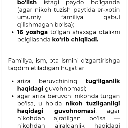
bo‘lish
istagi paydo bo‘lganda
(agar nikoh tuzish paytida er-xotin
umumiy familiya qabul
qilishmagan bo‘lsa);
16 yoshga
to‘lgan shaxsga otalikni
belgilashda
ko‘rib chiqiladi.
Familiya, ism, ota ismini o‘zgartirishga
taqdim etiladigan hujjatlar
ariza beruvchining
tug‘ilganlik
haqidagi
guvohnomasi;
agar ariza beruvchi nikohda turgan
bo‘lsa, u holda
nikoh tuzilganligi
haqidagi guvohnomasi
, agar
nikohdan ajratilgan bo‘lsa —
nikohdan ajralganlik haqidagi