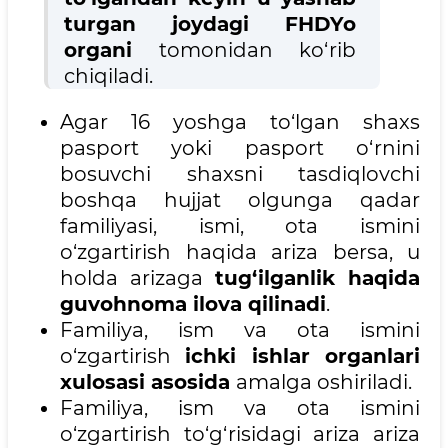
turgan joydagi FHDYo
organi
tomonidan ko‘rib
chiqiladi.
Agar 16 yoshga to‘lgan shaxs
pasport yoki pasport o‘rnini
bosuvchi shaxsni tasdiqlovchi
boshqa hujjat olgunga qadar
familiyasi, ismi, ota ismini
o‘zgartirish haqida ariza bersa, u
holda arizaga
tug‘ilganlik haqida
guvohnoma ilova qilinadi
.
Familiya, ism va ota ismini
o‘zgartirish
ichki ishlar organlari
xulosasi asosida
amalga oshiriladi.
Familiya, ism va ota ismini
o‘zgartirish to‘g‘risidagi ariza ariza