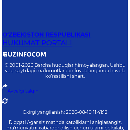
O‘ZBEKISTON RESPUBLIKASI
HUKUMAT PORTALI
© 2001-
2026
Barcha huquqlar himoyalangan. Ushbu
veb-saytdagi ma’lumotlardan foydalanganda havola
ko‘rsatilishi shart.
Avvalgi talqin
Oxirgi yangilanish
:
2026-08-10 11:41:12
Diqqat! Agar siz matnda xatoliklarni aniqlasangiz,
ma’muriyatni xabardor qilish uchun ularni belgilab,