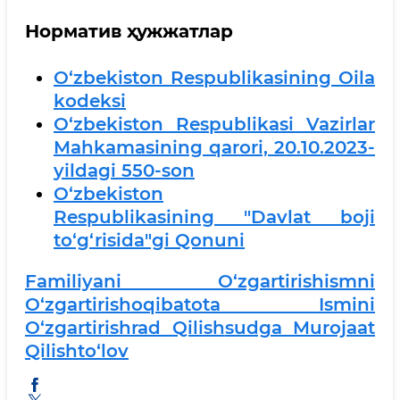
Норматив ҳужжатлар
O‘zbekiston Respublikasining Oila
kodeksi
O‘zbekiston Respublikasi Vazirlar
Mahkamasining qarori, 20.10.2023-
yildagi 550-son
O‘zbekiston
Respublikasining "Davlat boji
to‘g‘risida"gi Qonuni
Familiyani O‘zgartirish
Ismni
O‘zgartirish
Oqibat
Ota Ismini
O‘zgartirish
Rad Qilish
Sudga Murojaat
Qilish
To‘lov