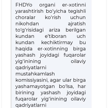
FHDYo organi er-xotinni
yarashtirish bo‘yicha tegishli
choralar ko‘rish uchun
nikohdan ajratish
to‘g‘risidagi ariza berilgan
kundan e’tiboran uch
kundan kechiktirmay bu
haqida er-xotinning birga
yashash joyidagi fuqarolar
yig‘inining oilaviy
qadriyatlarni
mustahkamlash
komissiyasini, agar ular birga
yashamayotgan bo‘lsa, har
birining yashash joyidagi
fuqarolar yig‘inining oilaviy
qadriyatlarni