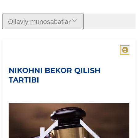
Nikohni bekor qilish tartib
Oilaviy munosabatlar
NIKOHNI BEKOR QILISH
TARTIBI