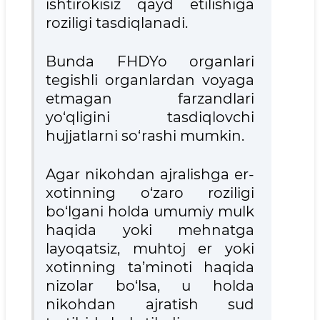
ishtirokisiz qayd etilishiga
roziligi tasdiqlanadi.
Bunda FHDYo organlari
tegishli organlardan voyaga
etmagan farzandlari
yo‘qligini tasdiqlovchi
hujjatlarni so‘rashi mumkin.
Agar nikohdan ajralishga er-
xotinning o‘zaro roziligi
bo‘lgani holda umumiy mulk
haqida yoki mehnatga
layoqatsiz, muhtoj er yoki
xotinning ta’minoti haqida
nizolar bo‘lsa, u holda
nikohdan ajratish sud