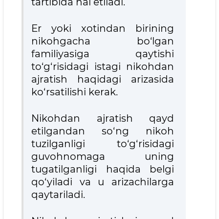
tartibida hal etiladi.
Er yoki xotindan birining
nikohgacha bo‘lgan
familiyasiga qaytishi
to‘g‘risidagi istagi nikohdan
ajratish haqidagi arizasida
ko‘rsatilishi kerak.
Nikohdan ajratish qayd
etilgandan so‘ng nikoh
tuzilganligi to‘g‘risidagi
guvohnomaga uning
tugatilganligi haqida belgi
qo‘yiladi va u arizachilarga
qaytariladi.