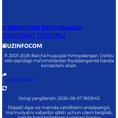
O‘ZBEKISTON RESPUBLIKASI
HUKUMAT PORTALI
© 2001-
2026
Barcha huquqlar himoyalangan. Ushbu
veb-saytdagi ma’lumotlardan foydalanganda havola
ko‘rsatilishi shart.
Avvalgi talqin
Oxirgi yangilanish
:
2026-08-07 18:09:45
Diqqat! Agar siz matnda xatoliklarni aniqlasangiz,
ma’muriyatni xabardor qilish uchun ularni belgilab,
pastda hosil bo‘ladigan tugmani bosing