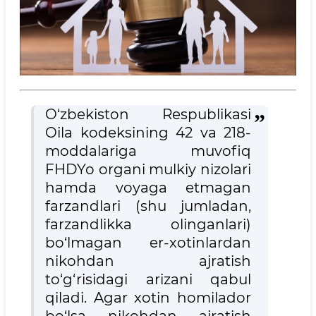
O‘
zbekiston Respublikasi
Oila kodeksining 42 va 218-
moddalariga muvofiq
FHDYo organi mulkiy nizolari
hamda voyaga etmagan
farzandlari (shu jumladan,
farzandlikka olinganlari)
bo‘lmagan er-xotinlardan
nikohdan ajratish
to‘g‘risidagi arizani qabul
qiladi. Agar xotin homilador