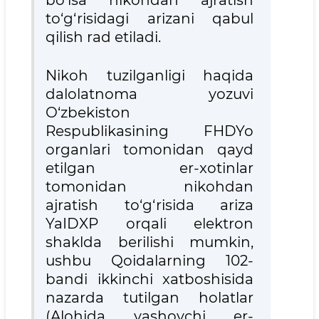
bo‘lsa nikohdan ajratish
to‘g‘risidagi arizani qabul
qilish rad etiladi.
Nikoh tuzilganligi haqida
dalolatnoma yozuvi
O‘zbekiston
Respublikasining FHDYo
organlari tomonidan qayd
etilgan er-xotinlar
tomonidan nikohdan
ajratish to‘g‘risida ariza
YaIDXP orqali elektron
shaklda berilishi mumkin,
ushbu Qoidalarning 102-
bandi ikkinchi xatboshisida
nazarda tutilgan holatlar
(Alohida yashovchi er-