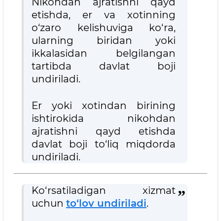
Nikohdan ajratishni qayd
etishda, er va xotinning
o‘zaro kelishuviga ko‘ra,
ularning biridan yoki
ikkalasidan belgilangan
tartibda davlat boji
undiriladi.
Er yoki xotindan birining
ishtirokida nikohdan
ajratishni qayd etishda
davlat boji to‘liq miqdorda
undiriladi.
Ko‘rsatiladigan xizmat
uchun
to‘lov undiriladi
.