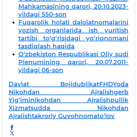
Mahkamasining qarori, 20.10.2023-
yildagi 550-son
Fuqarolik holati dalolatnomalarini
yozish organlarida ish yuritish
tartibi to‘g‘risidagi yo‘riqnomani
tasdiqlash haqida
O‘zbekiston Respublikasi Oliy sudi
Plenumining qarori, 20.07.2011-
yildagi 06-son
Davlat Boji
Dublikat
FHDYoda
Nikohdan Ajralish
Gerb
Yig‘imi
Nikohdan Ajralish
Pullik
Xizmat
Sudda Nikohdan
Ajralish
Takroriy Guvohnoma
To‘lov