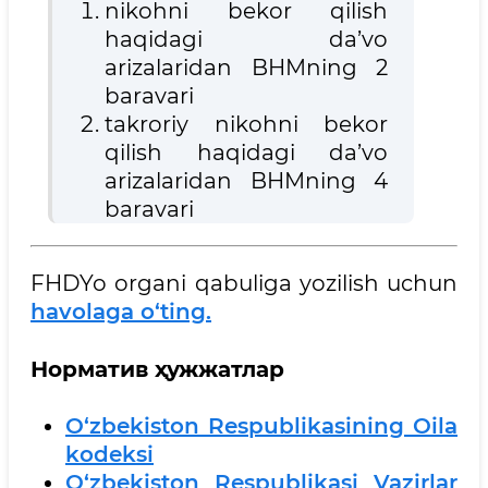
nikohni bekor qilish
haqidagi da’vo
arizalaridan BHMning 2
baravari
takroriy nikohni bekor
qilish haqidagi da’vo
arizalaridan BHMning 4
baravari
FHDYo organi qabuliga yozilish uchun
havolaga o‘ting.
Норматив ҳужжатлар
O‘zbekiston Respublikasining Oila
kodeksi
O‘zbekiston Respublikasi Vazirlar