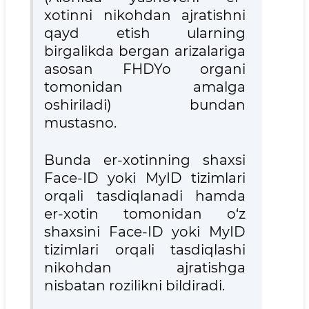
xotinni nikohdan ajratishni
qayd etish ularning
birgalikda bergan arizalariga
asosan FHDYo organi
tomonidan amalga
oshiriladi) bundan
mustasno.
Bunda er-xotinning shaxsi
Face-ID yoki MyID tizimlari
orqali tasdiqlanadi hamda
er-xotin tomonidan o‘z
shaxsini Face-ID yoki MyID
tizimlari orqali tasdiqlashi
nikohdan ajratishga
nisbatan rozilikni bildiradi.