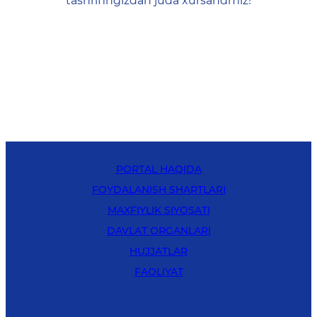
tashrifingizdan juda xursandmiz!
PORTAL HAQIDA
FOYDALANISH SHARTLARI
MAXFIYLIK SIYOSATI
DAVLAT ORGANLARI
HUJJATLAR
FAOLIYAT