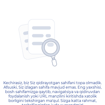
404 — Страница не найд
Kechirasiz, biz Siz qidirayotgan sahifani topa olmadik.
Afsuski, Siz izlagan sahifa mavjud emas. Eng yaxshisi,
bosh sahifamizga qaytib, navigatsiya va qidiruvdan
foydalanish yoki URL manzilini kiritishda xatolik
borligini tekshirgan ma'qul. Sizga katta rahmat,