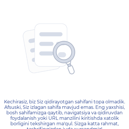
404 — Страница не найд
Kechirasiz, biz Siz qidirayotgan sahifani topa olmadik.
Afsuski, Siz izlagan sahifa mavjud emas. Eng yaxshisi,
bosh sahifamizga qaytib, navigatsiya va qidiruvdan
foydalanish yoki URL manzilini kiritishda xatolik
borligini tekshirgan ma'qul. Sizga katta rahmat,