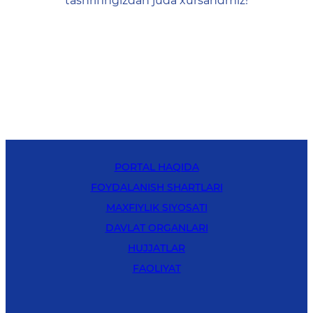
tashrifingizdan juda xursandmiz!
PORTAL HAQIDA
FOYDALANISH SHARTLARI
MAXFIYLIK SIYOSATI
DAVLAT ORGANLARI
HUJJATLAR
FAOLIYAT