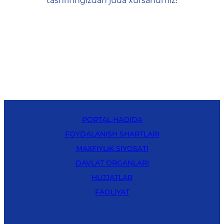
tashrifingizdan juda xursandmiz!
PORTAL HAQIDA
FOYDALANISH SHARTLARI
MAXFIYLIK SIYOSATI
DAVLAT ORGANLARI
HUJJATLAR
FAOLIYAT