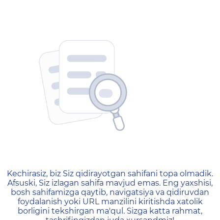
404 — Страница не найд
Kechirasiz, biz Siz qidirayotgan sahifani topa olmadik.
Afsuski, Siz izlagan sahifa mavjud emas. Eng yaxshisi,
bosh sahifamizga qaytib, navigatsiya va qidiruvdan
foydalanish yoki URL manzilini kiritishda xatolik
borligini tekshirgan ma'qul. Sizga katta rahmat,